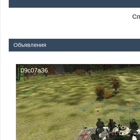
ᅠ ᅠ
Сп
Объявления
09c07a36