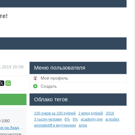
те!
6.2019
20:09
Меню пользователя
Мой профиль
Создать
Облако тегов
ь
100 очков за 100 рублей
2 млрд рублей
2016
3 тысяч человек
6%
9%
academy pve
ai kodex
×1080
animatediff и внутренних
arma
Деньки на Академии
 просмотров