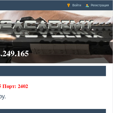
Войти
Регистрация
.249.165
5 Порт: 2402
у.