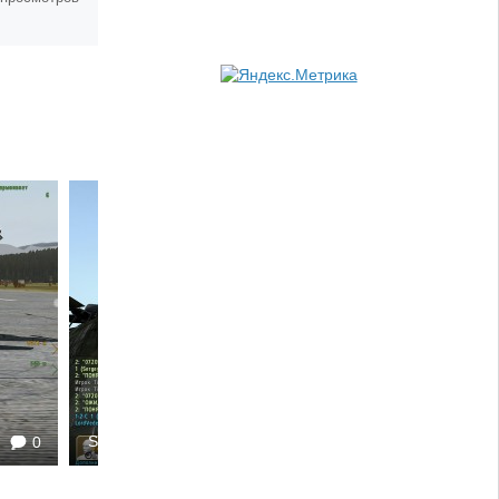
Sergey252
0
1573