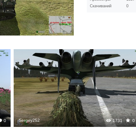
Скачиваний
0
Sergey252
0
1731
0