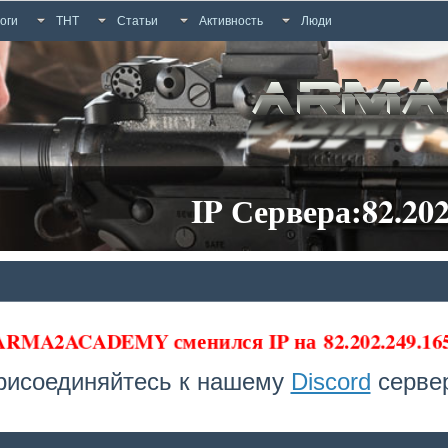
оги
ТНТ
Статьи
Активность
Люди
IP Сервера:82.202
 ARMA2ACADEMY сменился IP на
82.202.249.16
рисоединяйтесь к нашему
Discord
сервер