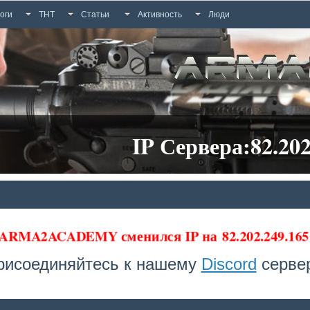
оги
ТНТ
Статьи
Активность
Люди
IP Сервера:82.202
 ARMA2ACADEMY сменился IP на
82.202.249.16
рисоединяйтесь к нашему
Discord
сервер