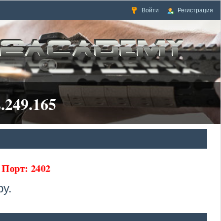
Войти
Регистрация
.249.165
5 Порт: 2402
у.