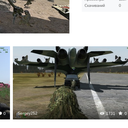
Скачиваний
0
Sergey252
0
1731
0