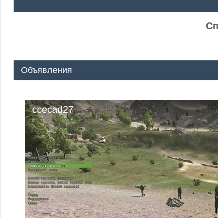
ᅠ ᅠ
Сп
Объявления
ccecad27