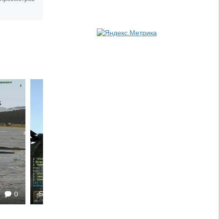
Sergey252
0
1573