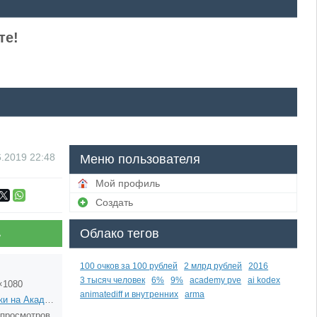
те!
6.2019
22:48
Меню пользователя
Мой профиль
Создать
Облако тегов
ь
100 очков за 100 рублей
2 млрд рублей
2016
3 тысяч человек
6%
9%
academy pve
ai kodex
×1080
animatediff и внутренних
arma
Деньки на Академии
 просмотров