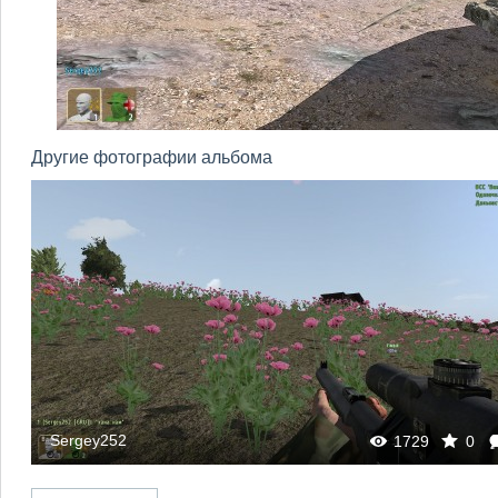
Другие фотографии альбома
Sergey252
0
1729
0