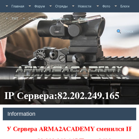
Главная
Форум
Отряды
Новости
Фото
Блоги
ТНТ
Статьи
Активность
Люди
Поиск
IP Сервера:82.202.249.165
Information
У Сервера ARMA2ACADEMY сменился IP