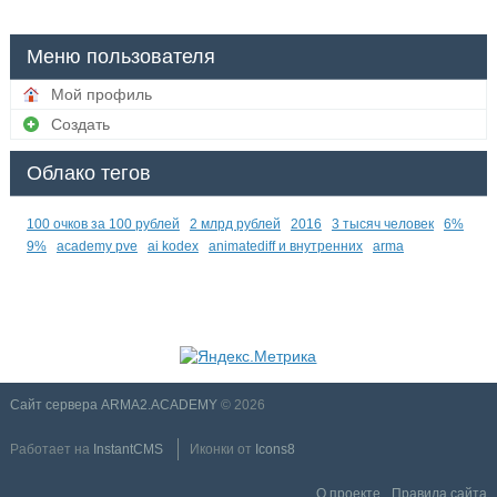
Меню пользователя
Мой профиль
Создать
Облако тегов
100 очков за 100 рублей
2 млрд рублей
2016
3 тысяч человек
6%
9%
academy pve
ai kodex
animatediff и внутренних
arma
Сайт сервера ARMA2.ACADEMY
© 2026
Работает на
InstantCMS
Иконки от
Icons8
О проекте
Правила сайта