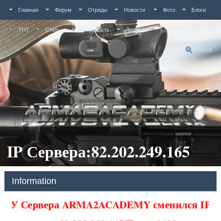
Главная
Форум
Отряды
Новости
Фото
Блоги
ТНТ
Статьи
Активность
Люди
Поиск
IP Сервера:82.202.249.165
Information
У Сервера ARMA2ACADEMY сменился IP