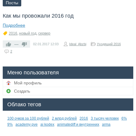
Посты
Как мы провожали 2016 год
Подробнее
2016
,
новый год
,
сервер
—
02.01.2017
12:03
Ideal_Abzbi
Уходящий 2016
2
Меню пользователя
Мой профиль
Создать
Облако тегов
100 очков за 100 рублей
2 млрд рублей
2016
3 тысяч человек
6%
9%
academy pve
ai kodex
animatediff и внутренних
arma