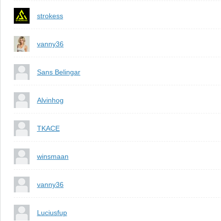
strokess
vanny36
Sans Belingar
Alvinhog
TKACE
winsmaan
vanny36
Luciusfup