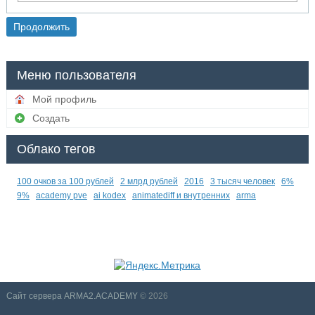
Меню пользователя
Мой профиль
Создать
Облако тегов
100 очков за 100 рублей
2 млрд рублей
2016
3 тысяч человек
6%
9%
academy pve
ai kodex
animatediff и внутренних
arma
Сайт сервера ARMA2.ACADEMY
© 2026