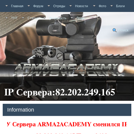
Главная
Форум
Отряды
Новости
Фото
Блоги
ТНТ
Статьи
Активность
Люди
Поиск
IP Сервера:82.202.249.165
Information
У Сервера ARMA2ACADEMY сменился IP