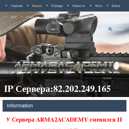
Главная
Форум
Отряды
Новости
Фото
Блоги
ТНТ
Статьи
Активность
Люди
Поиск
IP Сервера:82.202.249.165
Information
У Сервера ARMA2ACADEMY сменился IP