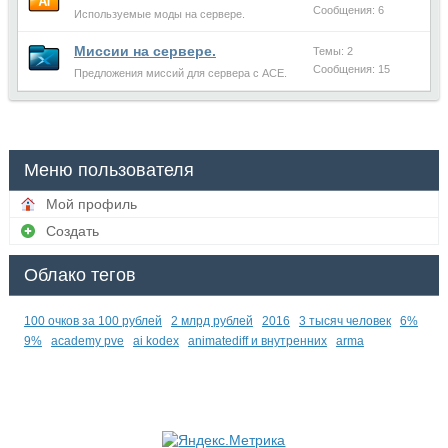
Сообщения: 6
Используемые моды на сервере.
Миссии на сервере.
Темы: 2
Сообщения: 15
Предложения миссий для сервера с ACE.
Меню пользователя
Мой профиль
Создать
Облако тегов
100 очков за 100 рублей
2 млрд рублей
2016
3 тысяч человек
6%
9%
academy pve
ai kodex
animatediff и внутренних
arma