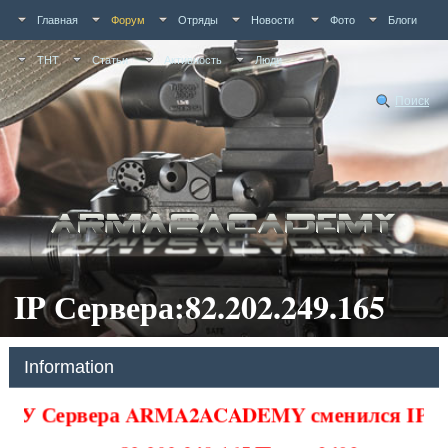
Главная
Форум
Отряды
Новости
Фото
Блоги
ТНТ
Статьи
Активность
Люди
Поиск
IP Сервера:82.202.249.165
Information
У Сервера ARMA2ACADEMY сменился IP