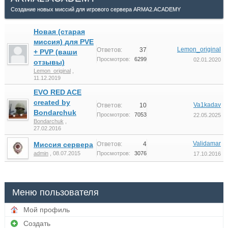
Создание новых миссий для игрового сервера ARMA2.ACADEMY
Новая (старая
миссия) для PVE
Lemon_original
Ответов:
37
+ PVP (ваши
Просмотров:
6299
02.01.2020
отзывы)
Lemon_original
,
11.12.2019
EVO RED ACE
created by
Va1kadav
Ответов:
10
Bondarchuk
Просмотров:
7053
22.05.2025
Bondarchuk
,
27.02.2016
Validamar
Миссия сервера
Ответов:
4
admin
,
08.07.2015
Просмотров:
3076
17.10.2016
Меню пользователя
Мой профиль
Создать