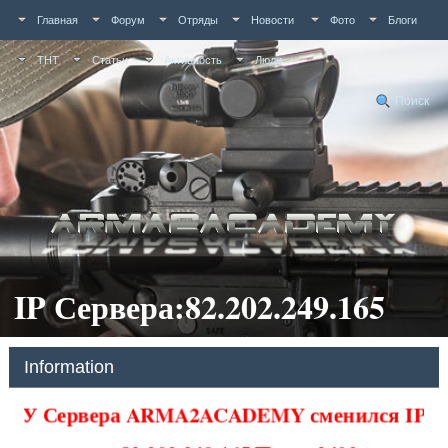
Главная
Форум
Отряды
Новости
Фото
Блоги
ТНТ
Статьи
Активность
Люди
Поиск
IP Сервера:82.202.249.165
Information
У Сервера ARMA2ACADEMY сменился IP