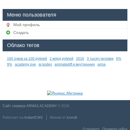
Меню пользователя
Мой профиль
Создать
Облако тегов
100 очков за 100 рублей
2 млрд рублей
2016
3 тысяч человек
6%
9%
academy pve
ai kodex
animatediff и внутренних
arma
Сайт сервера ARMA2.ACADEMY
© 2026
Работает на
InstantCMS
Иконки от
Icons8
О проекте
Правила сайта