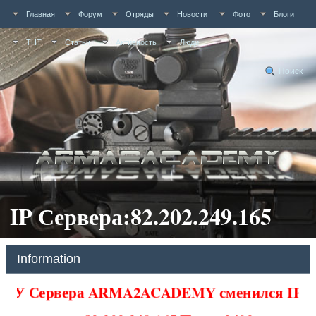
Главная
Форум
Отряды
Новости
Фото
Блоги
ТНТ
Статьи
Активность
Люди
Поиск
IP Сервера:82.202.249.165
Information
У Сервера ARMA2ACADEMY сменился IP