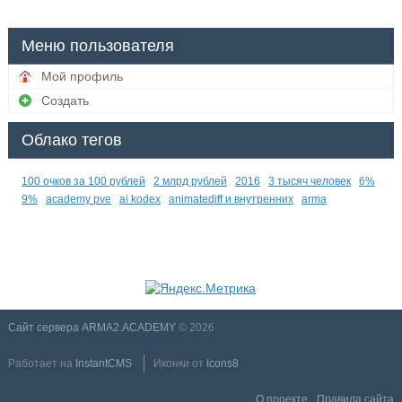
Меню пользователя
Мой профиль
Создать
Облако тегов
100 очков за 100 рублей
2 млрд рублей
2016
3 тысяч человек
6%
9%
academy pve
ai kodex
animatediff и внутренних
arma
Сайт сервера ARMA2.ACADEMY
© 2026
Работает на
InstantCMS
Иконки от
Icons8
О проекте
Правила сайта