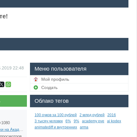
те!
6.2019
22:48
Меню пользователя
Мой профиль
Создать
Облако тегов
ь
100 очков за 100 рублей
2 млрд рублей
2016
3 тысяч человек
6%
9%
academy pve
ai kodex
×1080
animatediff и внутренних
arma
Деньки на Академии
 просмотров