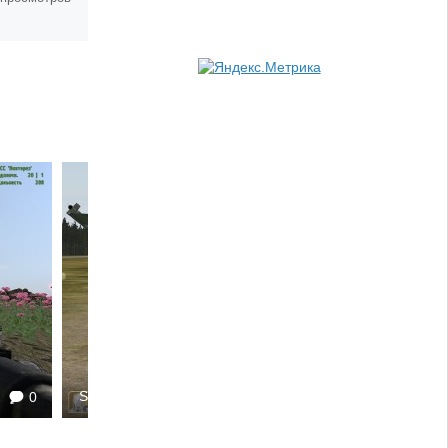
Sergey252
0
1734