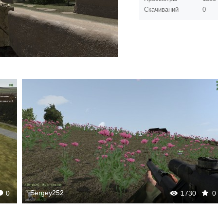
Скачиваний
0
Sergey252
0
1730
0