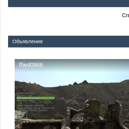
ᅠ ᅠ
Сп
Объявления
f5ed0866