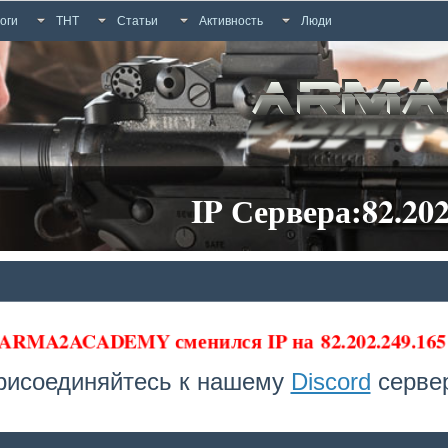
оги
ТНТ
Статьи
Активность
Люди
IP Сервера:82.202
 ARMA2ACADEMY сменился IP на
82.202.249.1
рисоединяйтесь к нашему
Discord
сервер