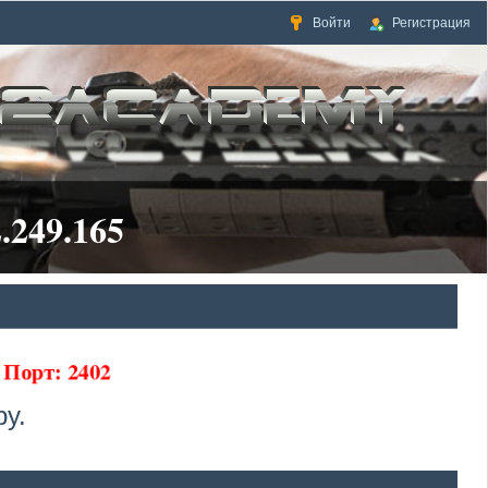
Войти
Регистрация
.249.165
65 Порт: 2402
у.