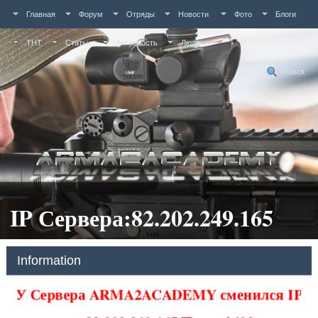
Главная
Форум
Отряды
Новости
Фото
Блоги
ТНТ
Статьи
Активность
Люди
Поиск
IP Сервера:82.202.249.165
Information
У Сервера ARMA2ACADEMY сменился IP