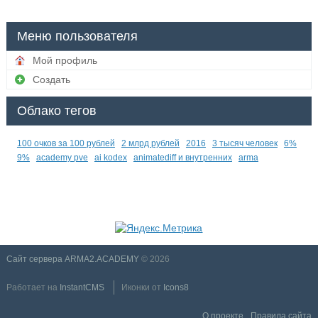
Меню пользователя
Мой профиль
Создать
Облако тегов
100 очков за 100 рублей
2 млрд рублей
2016
3 тысяч человек
6%
9%
academy pve
ai kodex
animatediff и внутренних
arma
Сайт сервера ARMA2.ACADEMY
© 2026
Работает на
InstantCMS
Иконки от
Icons8
О проекте
Правила сайта