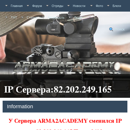
Главная
Форум
Отряды
Новости
Фото
Блоги
ТНТ
Статьи
Активность
Люди
Поиск
IP Сервера:82.202.249.165
Information
У Сервера ARMA2ACADEMY сменился IP