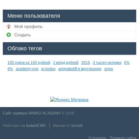
Меню пользователя
Мой профиль
Создать
Облако тегов
100 очков за 100 рублей
2 млрд рублей
2016
3 тысяч человек
6%
9%
academy pve
ai kodex
animatediff и внутренних
arma
Сайт сервера ARMA2.ACADEMY
© 2026
Работает на
InstantCMS
Иконки от
Icons8
О проекте
Правила сайта