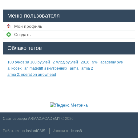
Меню пользователя
Мой профиль
Создать
Облако тегов
100 очков за 100 рублей
2 млрд рублей
2016
9%
academy pve
ai kodex
animatediff и внутренних
arma
arma 2
arma 2: operation arrowhead
Сайт сервера ARMA2.ACADEMY
© 2026
Работает на
InstantCMS
Иконки от
Icons8