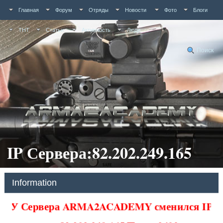
Главная
Форум
Отряды
Новости
Фото
Блоги
ТНТ
Статьи
Активность
Люди
Поиск
IP Сервера:82.202.249.165
Information
У Сервера ARMA2ACADEMY сменился IP