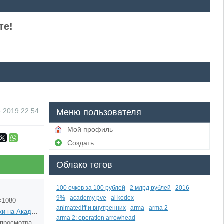
те!
6.2019
22:54
Меню пользователя
Мой профиль
Создать
Облако тегов
ь
100 очков за 100 рублей
2 млрд рублей
2016
9%
academy pve
ai kodex
×1080
animatediff и внутренних
arma
arma 2
Деньки на Академии
arma 2: operation arrowhead
 просмотра