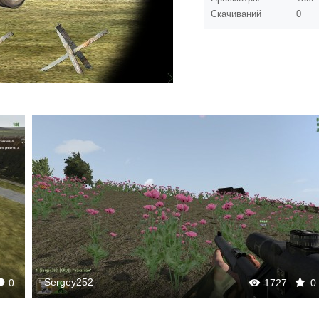
Скачиваний
0
ergey252
1727
0
0