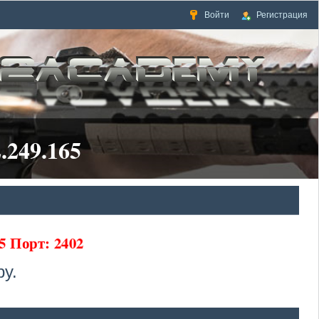
Войти
Регистрация
.249.165
5 Порт: 2402
у.