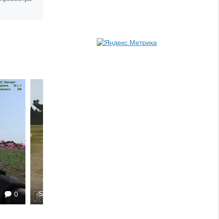
Sergey252
1725
0
0