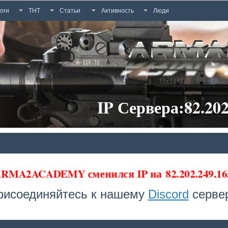
оги
ТНТ
Статьи
Активность
Люди
IP Сервера:82.202
а ARMA2ACADEMY сменился IP на
82.202.249.16
рисоединяйтесь к нашему
Discord
сервер