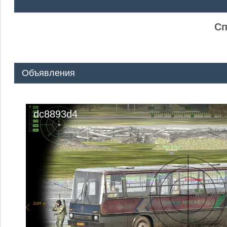
ᅠ ᅠ
Сп
Объявления
dc8893d4