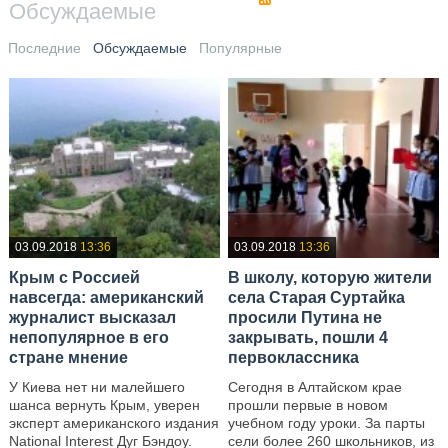
Обсуждаемые
Последние
Обсуждаемые
Популярные
03.09.2018
13:36
03.09.2018
13:36
Крым с Россией
В школу, которую жители
навсегда: американский
села Старая Суртайка
журналист высказал
просили Путина не
непопулярное в его
закрывать, пошли 4
стране мнение
первоклассника
У Киева нет ни малейшего
Сегодня в Алтайском крае
шанса вернуть Крым, уверен
прошли первые в новом
эксперт американского издания
учебном году уроки. За парты
National Interest Дуг Бэндоу.
сели более 260 школьников, из