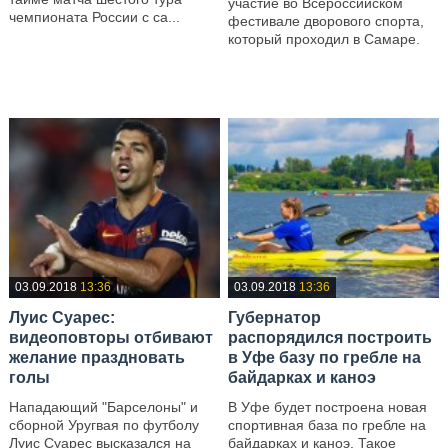
участие во Всероссийском
чемпионата России с са...
фестивале дворового спорта,
который проходил в Самаре.
—
—
03.09.2018
13:36
03.09.2018
13:36
Луис Суарес:
Губернатор
видеоповторы отбивают
распорядился построить
желание праздновать
в Уфе базу по гребле на
голы
байдарках и каноэ
Нападающий "Барселоны" и
В Уфе будет построена новая
сборной Уругвая по футболу
спортивная база по гребле на
Луис Суарес высказался на
байдарках и каноэ. Такое