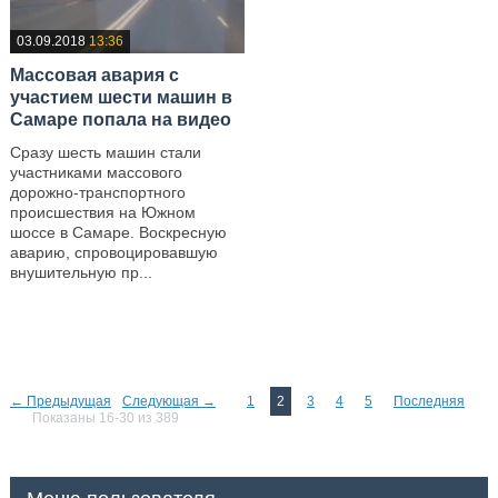
03.09.2018
13:36
Массовая авария с
участием шести машин в
Самаре попала на видео
Сразу шесть машин стали
участниками массового
дорожно-транспортного
происшествия на Южном
шоссе в Самаре. Воскресную
аварию, спровоцировавшую
внушительную пр...
—
← Предыдущая
Следующая →
1
2
3
4
5
Последняя
Показаны 16-30 из 389