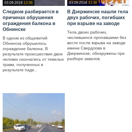
03.09.2018
13:36
03.09.2018
13:36
Следком разбирается в
В Дзержинске нашли тела
причинах обрушения
двух рабочих, погибших
ограждения балкона в
при взрыве на заводе
Обнинске
Тела двоих рабочих,
числившихся пропавшими без
В одном из общежитий
вести после взрыва на заводе
Обнинска обрушилось
имени Свердлова в
ограждение балкона. В
Дзержинске, обнаружены при
результате происшествия двое
разборе завалов.
человек скончались от тяжелых
травм, полученных в
—
результате паде...
—