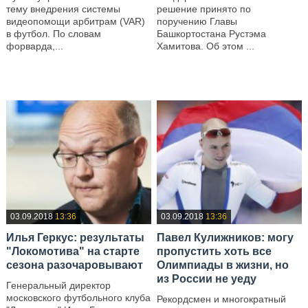
тему внедрения системы
решение принято по
видеопомощи арбитрам (VAR)
поручению Главы
в футбол. По словам
Башкортостана Рустэма
форварда,...
Хамитова. Об этом ...
—
—
03.09.2018
13:36
03.09.2018
13:36
Илья Геркус: результаты
Павел Кулижников: могу
"Локомотива" на старте
пропустить хоть все
сезона разочаровывают
Олимпиады в жизни, но
из России не уеду
Генеральный директор
московского футбольного клуба
Рекордсмен и многократный