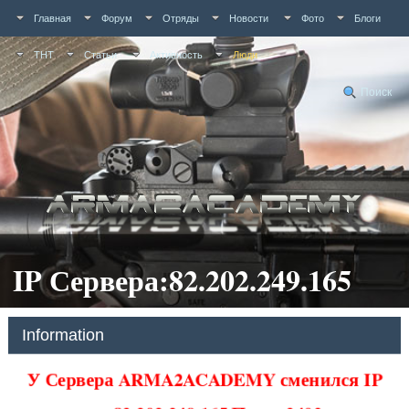
Главная
Форум
Отряды
Новости
Фото
Блоги
ТНТ
Статьи
Активность
Люди
Поиск
IP Сервера:82.202.249.165
Information
У Сервера ARMA2ACADEMY сменился IP