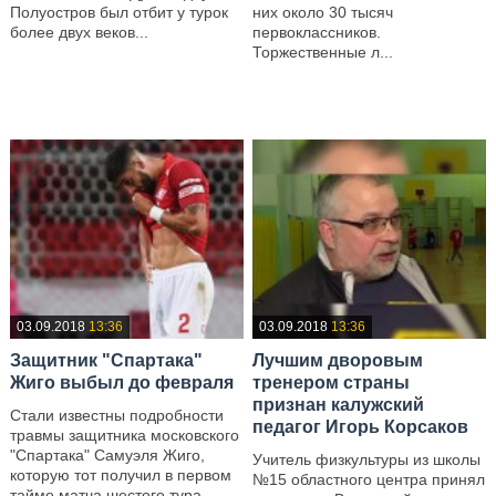
Полуостров был отбит у турок
них около 30 тысяч
более двух веков...
первоклассников.
Торжественные л...
—
—
03.09.2018
13:36
03.09.2018
13:36
Защитник "Спартака"
Лучшим дворовым
Жиго выбыл до февраля
тренером страны
признан калужский
Стали известны подробности
педагог Игорь Корсаков
травмы защитника московского
"Спартака" Самуэля Жиго,
Учитель физкультуры из школы
которую тот получил в первом
№15 областного центра принял
тайме матча шестого тура