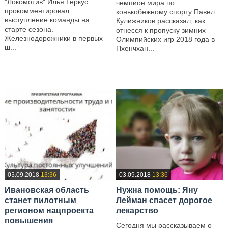
"Локомотив" Илья Геркус
чемпион мира по
прокомментировал
конькобежному спорту Павел
выступление команды на
Кулижников рассказал, как
старте сезона.
отнесся к пропуску зимних
Железнодорожники в первых
Олимпийских игр 2018 года в
ш...
Пхенчхан...
—
—
03.09.2018
13:36
03.09.2018
13:36
Ивановская область
Нужна помощь: Яну
станет пилотным
Лейман спасет дорогое
регионом нацпроекта
лекарство
повышения
Сегодня мы рассказываем о