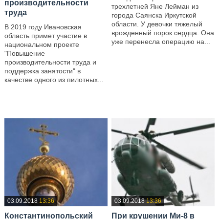
производительности
трехлетней Яне Лейман из
труда
города Саянска Иркутской
области. У девочки тяжелый
В 2019 году Ивановская
врожденный порок сердца. Она
область примет участие в
уже перенесла операцию на...
национальном проекте
"Повышение
—
производительности труда и
поддержка занятости" в
качестве одного из пилотных...
—
03.09.2018
13:36
03.09.2018
13:36
Константинопольский
При крушении Ми-8 в