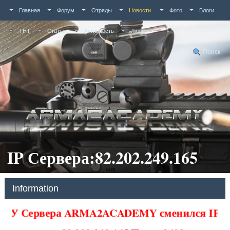
Главная
Форум
Отряды
Новости
Фото
Блоги
ТНТ
Статьи
Активность
Люди
Поиск
IP Сервера:82.202.249.165
Information
У Сервера ARMA2ACADEMY сменился IP