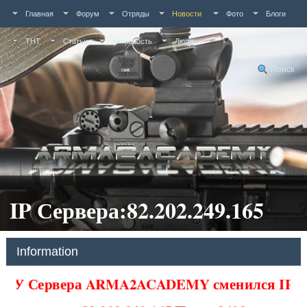
Главная
Форум
Отряды
Новости
Фото
Блоги
ТНТ
Статьи
Активность
Люди
Поиск
IP Сервера:82.202.249.165
Information
У Сервера ARMA2ACADEMY сменился IP