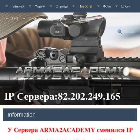
Главная
Форум
Отряды
Новости
Фото
Блоги
ТНТ
Статьи
Активность
Люди
Поиск
IP Сервера:82.202.249.165
Information
У Сервера ARMA2ACADEMY сменился IP