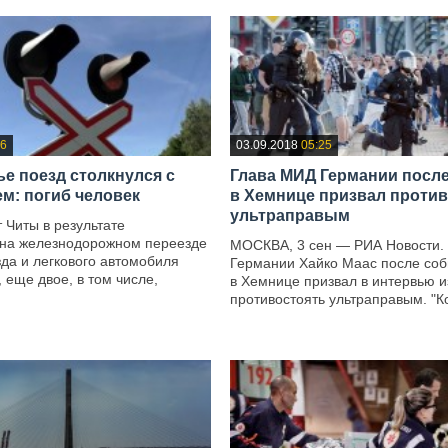
26
03.09.2018
05:25
ье поезд столкнулся с
Глава МИД Германии посл
м: погиб человек
в Хемнице призвал проти
ультраправым
 Читы в результате
 на железнодорожном переезде
МОСКВА, 3 сен — РИА Новости.
зда и легкового автомобиля
Германии Хайко Маас после со
, еще двое, в том числе,
в Хемнице призвал в интервью и
противостоять ультраправым. "Ко
—