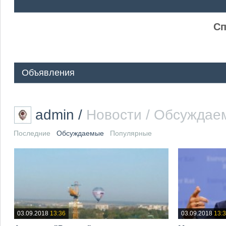
ᅠ ᅠ
Сп
Объявления
admin
/
Новости / Обсуждае
Последние
Обсуждаемые
Популярные
03.09.2018
13:36
03.09.2018
13: