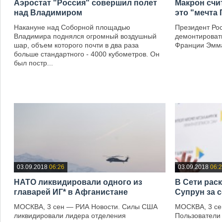
Аэростат "Россия" совершил полет
Макрон счит
над Владимиром
это "мечта
Накануне над Соборной площадью
Президент Ро
Владимира поднялся огромный воздушный
демонтировать
шар, объем которого почти в два раза
Франции Эмма
больше стандартного - 4000 кубометров. Он
—
был постр...
—
03.09.2018
06:26
03.09.2018
06:
НАТО ликвидировали одного из
В Сети рас
главарей ИГ* в Афганистане
Супрун за 
МОСКВА, 3 сен — РИА Новости. Силы США
МОСКВА, 3 се
ликвидировали лидера отделения
Пользователи 