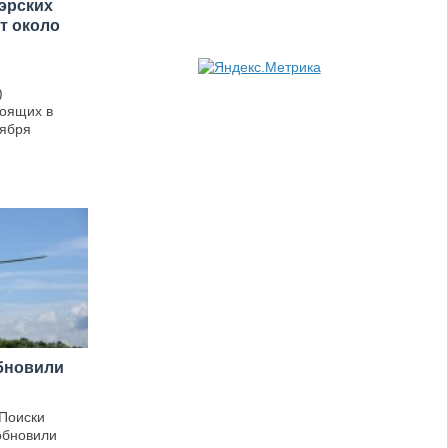
эрских
т около
)
тоящих в
тября
обновили
 Поиски
обновили