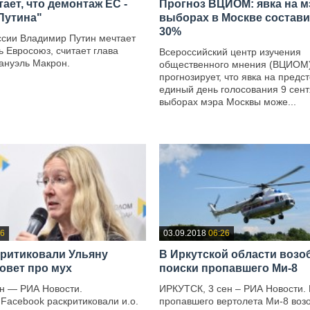
ает, что демонтаж ЕС -
Прогноз ВЦИОМ: явка на м
 Путина"
выборах в Москве состави
30%
ссии Владимир Путин мечтает
 Евросоюз, считает глава
Всероссийский центр изучения
нуэль Макрон.
общественного мнения (ВЦИОМ
прогнозирует, что явка на предс
единый день голосования 9 сен
выборах мэра Москвы може...
—
26
03.09.2018
06:26
критиковали Ульяну
В Иркутской области воз
совет про мух
поиски пропавшего Ми-8
н — РИА Новости.
ИРКУТСК, 3 сен – РИА Новости.
Facebook раскритиковали и.о.
пропавшего вертолета Ми-8 воз