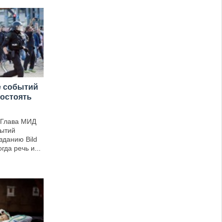
е событий
востоять
 Глава МИД
бытий
зданию Bild
гда речь и...