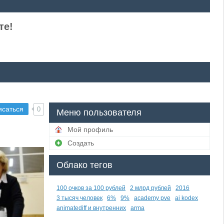
те!
исаться
0
Меню пользователя
Мой профиль
Создать
Облако тегов
100 очков за 100 рублей
2 млрд рублей
2016
3 тысяч человек
6%
9%
academy pve
ai kodex
animatediff и внутренних
arma