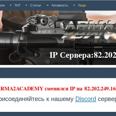
оги
ТНТ
Статьи
Активность
Люди
IP Сервера:82.202
 ARMA2ACADEMY сменился IP на
82.202.249.1
рисоединяйтесь к нашему
Discord
сервер