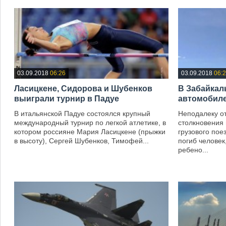
03.09.2018
06:26
03.09.2018
06:
Ласицкене, Сидорова и Шубенков
В Забайкал
выиграли турнир в Падуе
автомобиле
В итальянской Падуе состоялся крупный
Неподалеку от
международный турнир по легкой атлетике, в
столкновения
котором россияне Мария Ласицкене (прыжки
грузового пое
в высоту), Сергей Шубенков, Тимофей...
погиб человек
ребено...
—
—