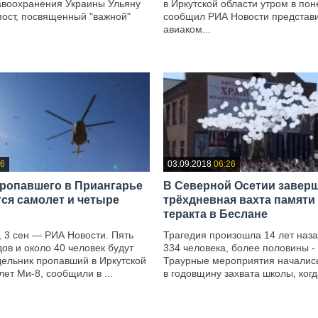
авоохранения Украины Ульяну
в Иркутской области утром в пон
пост, посвященный "важной"
сообщил РИА Новости представ
авиаком...
—
26
03.09.2018
06:26
ропавшего в Приангарье
В Северной Осетии завер
тся самолет и четыре
трёхдневная вахта памяти
теракта в Беслане
3 сен — РИА Новости. Пять
Трагедия произошла 14 лет наза
ов и около 40 человек будут
334 человека, более половины - 
дельник пропавший в Иркутской
Траурные мероприятия начались
лет Ми-8, сообщили в ...
в годовщину захвата школы, когда
—