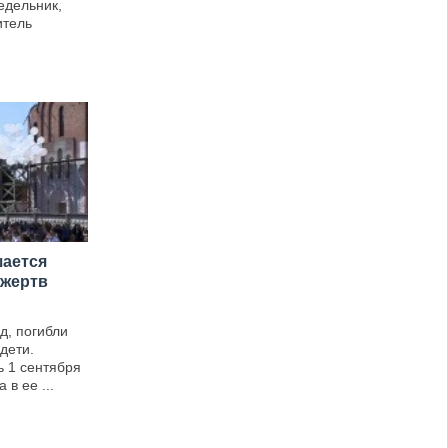
едельник,
итель
шается
 жертв
д, погибли
дети.
 1 сентября
 в ее ...