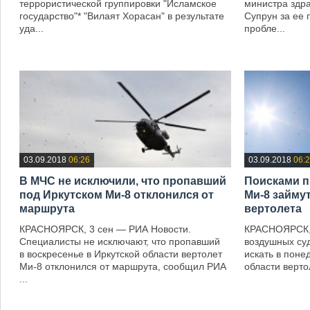
террористической группировки "Исламское
министра здр
государство"* "Вилаят Хорасан" в результате
Супрун за ее 
уда...
пробле...
—
—
03.09.2018
06:26
03.09.2018
06:
В МЧС не исключили, что пропавший
Поисками п
под Иркутском Ми-8 отклонился от
Ми-8 займу
маршрута
вертолета
КРАСНОЯРСК, 3 сен — РИА Новости.
КРАСНОЯРСК, 
Специалисты не исключают, что пропавший
воздушных суд
в воскресенье в Иркутской области вертолет
искать в поне
Ми-8 отклонился от маршрута, сообщил РИА
области верто
...
—
—