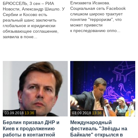
Елизавета Исакова.
БРЮССЕЛЬ, 3 сен – РИА
Социальная сеть Facebook
Новости, Александр Шишло. У
слишком широко трактует
Сербии и Косово есть
понятие "терроризм", что
реальный шанс заключить
может привести
глобальное и юридически
к преследованию оппо...
обязывающее соглашение,
заявила в поне...
—
—
03.09.2018
13:36
03.09.2018
13:36
Берлин призвал ДНР и
Международный
Киев к продолжению
фестиваль "Звёзды на
работы в контактной
Байкале" открылся в