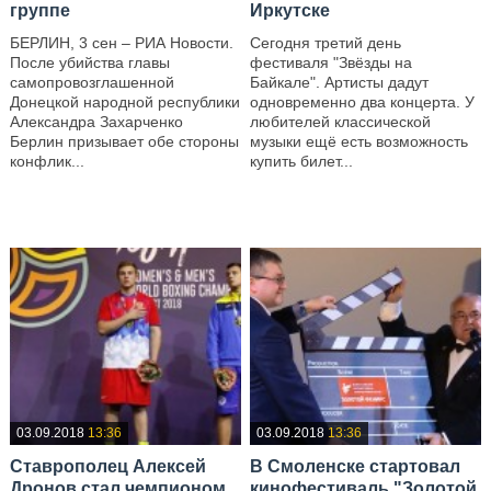
группе
Иркутске
БЕРЛИН, 3 сен – РИА Новости.
Сегодня третий день
После убийства главы
фестиваля "Звёзды на
самопровозглашенной
Байкале". Артисты дадут
Донецкой народной республики
одновременно два концерта. У
Александра Захарченко
любителей классической
Берлин призывает обе стороны
музыки ещё есть возможность
конфлик...
купить билет...
—
—
03.09.2018
13:36
03.09.2018
13:36
Ставрополец Алексей
В Смоленске стартовал
Дронов стал чемпионом
кинофестиваль "Золотой