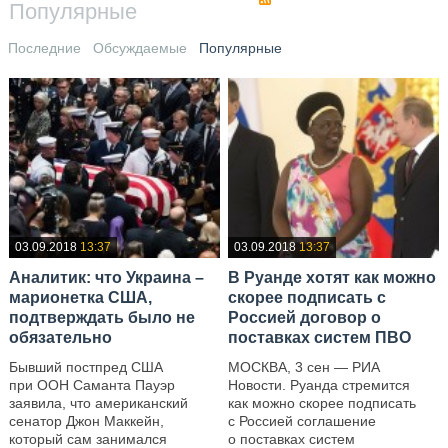
Популярные
Последние
Обсуждаемые
Популярные
03.09.2018
13:37
03.09.2018
13:37
Аналитик: что Украина –
В Руанде хотят как можно
марионетка США,
скорее подписать с
подтверждать было не
Россией договор о
обязательно
поставках систем ПВО
Бывший постпред США
МОСКВА, 3 сен — РИА
при ООН Саманта Пауэр
Новости. Руанда стремится
заявила, что американский
как можно скорее подписать
сенатор Джон Маккейн,
с Россией соглашение
который сам занимался
о поставках систем