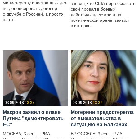
министерству иностранных дел
заявил, что США пора осознать
не денонсировать договор
свой провал в боевых
о дружбе с Россией, а просто
действиях на земле и на
не го...
политической арене, заявил
в интервь...
—
—
03.09.2018
13:37
03.09.2018
13:37
Макрон заявил о плане
Могерини предостерегла
Путина "демонтировать
от вмешательства в
ЕС"
ситуацию на Балканах
МОСКВА, 3 сен — РИА
БРЮССЕЛЬ, 3 сен – РИА