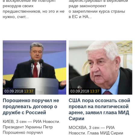
в воскресенье не повторят
зарегистрировал в Верховной
рекордов своих
раде законопроект
предшественников, но это и не
о закреплении курса страны
нужно, счит...
в ЕС и НА...
—
—
03.09.2018
13:37
03.09.2018
13:37
Порошенко поручил не
США пора осознать свой
продлевать договор о
провал на политической
дружбе с Россией
арене, заявил глава МИД
Сирии
КИЕВ, 3 сен — РИА Новости.
Президент Украины Петр
МОСКВА, 3 сен — РИА
Порошенко поручил
Новости. Глава МИД Сирии