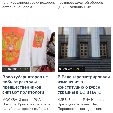
планированием своих похорон,
противовоздушной обороны
оставил на церем...
(ПВО), заявила РИА...
—
—
03.09.2018
13:37
03.09.2018
13:37
Врио губернаторов не
В Раде зарегистрировали
побьют рекорды
изменения в
предшественников,
конституцию о курсе
считают политологи
Украины в ЕС и НАТО
МОСКВА, 3 сен — РИА
КИЕВ, 3 сен — РИА Новости.
Новости. Врио глав регионов
Президент Украины Петр
на губернаторских выборах
Порошенко в понедельник