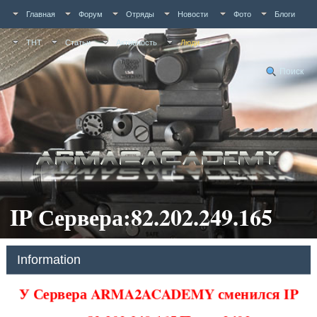
Главная
Форум
Отряды
Новости
Фото
Блоги
ТНТ
Статьи
Активность
Люди
Поиск
IP Сервера:82.202.249.165
Information
У Сервера ARMA2ACADEMY сменился IP