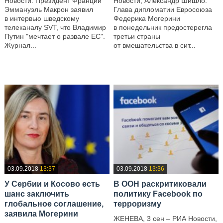
Новости. Президент Франции
Новости, Александр Шишло.
Эммануэль Макрон заявил
Глава дипломатии Евросоюза
в интервью шведскому
Федерика Могерини
телеканалу SVT, что Владимир
в понедельник предостерегла
Путин "мечтает о развале ЕС".
третьи страны
Журнал...
от вмешательства в сит...
—
—
03.09.2018
13:37
03.09.2018
13:36
У Сербии и Косово есть
В ООН раскритиковали
шанс заключить
политику Facebook по
глобальное соглашение,
терроризму
заявила Могерини
ЖЕНЕВА, 3 сен – РИА Новости,