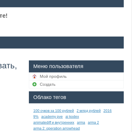
те!
ать,
Меню пользователя
Мой профиль
Создать
Облако тегов
100 очков за 100 рублей
2 млрд рублей
2016
9%
academy pve
ai kodex
animatediff и внутренних
arma
arma 2
arma 2: operation arrowhead