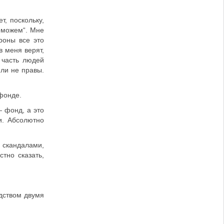
, поскольку,
поможем“. Мне
роны все это
в меня верят,
 часть людей
или не правы.
 фонде.
— фонд, а это
и. Абсолютно
 скандалами,
тно сказать,
одством двумя