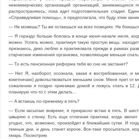
некоммерческих организаций организаций, занимающихся п
распространяюсь, пока идет подготовительная стадия. Еди
«Справедливая помощь», я предполагала, что буду этим заним
— Не можешь? Ты же остаешься на всех позициях. Не боишься 
— Я гораздо больше боялась в конце июня-начале июля, когд
можно. Успеть можно, практикуя такую простую вещь: находит
признаюсь, дико люблю и практиковала прежде в рамках разв
старческие изменения организма, позволяющие меньше спать, 
— То есть пенсионная реформа тебя во сне не застанет?
— Нет. Я, наоборот, осознала, какая я востребованная, и 
кокетничаю) довольствоваться меньшим сном. Меня прет от мо
сожалению я поздно приезжаю домой и ложусь спать в 12. 
планирую что-то с этим делать...
— А встаешь по-прежнему в пять?
— Если засыпаю вовремя, я прекрасно встаю в пять. В шесть
швыряю о стенку. Есть еще отличная практика: когда звонит
угодно, что, возможно, произойдет в ближайшие сутки. И тогд
темные дни, и день станет короче. Все-таки просыпаться, ког
хмарь. Посмотрим.