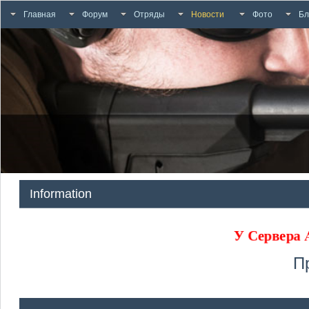
Главная
Форум
Отряды
Новости
Фото
Бл
Information
У Сервера
П