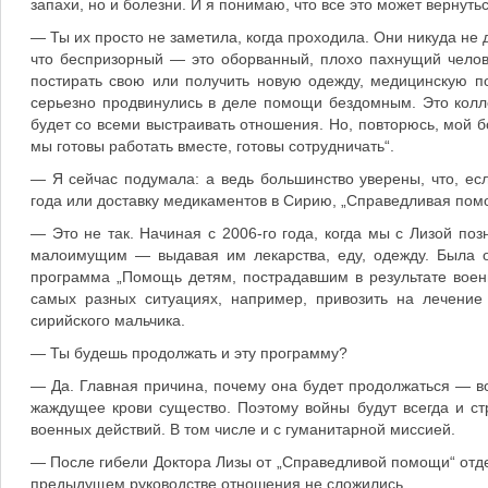
запахи, но и болезни. И я понимаю, что все это может вернут
— Ты их просто не заметила, когда проходила. Они никуда не
что беспризорный — это оборванный, плохо пахнущий челове
постирать свою или получить новую одежду, медицинскую по
серьезно продвинулись в деле помощи бездомным. Это колле
будет со всеми выстраивать отношения. Но, повторюсь, мой б
мы готовы работать вместе, готовы сотрудничать“.
— Я сейчас подумала: а ведь большинство уверены, что, ес
года или доставку медикаментов в Сирию, „Справедливая пом
— Это не так. Начиная с 2006-го года, когда мы с Лизой п
малоимущим — выдавая им лекарства, еду, одежду. Была о
программа „Помощь детям, пострадавшим в результате воен
самых разных ситуациях, например, привозить на лечение
сирийского мальчика.
— Ты будешь продолжать и эту программу?
— Да. Главная причина, почему она будет продолжаться — во
жаждущее крови существо. Поэтому войны будут всегда и стр
военных действий. В том числе и с гуманитарной миссией.
— После гибели Доктора Лизы от „Справедливой помощи“ отде
предыдущем руководстве отношения не сложились...