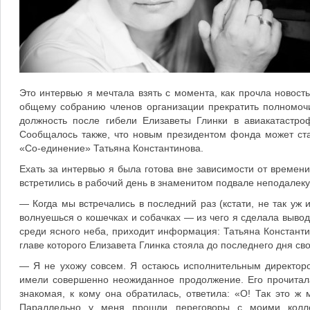
Это интервью я мечтала взять с момента, как прочла новос
общему собранию членов организации прекратить полномоч
должность после гибели Елизаветы Глинки в авиакатастро
Сообщалось также, что новым президентом фонда может ст
«Со-единение» Татьяна Константинова.
Ехать за интервью я была готова вне зависимости от времен
встретились в рабочий день в знаменитом подвале неподалеку
— Когда мы встречались в последний раз (кстати, не так уж
волнуешься о кошечках и собачках — из чего я сделала вывод
среди ясного неба, приходит информация: Татьяна Констант
главе которого Елизавета Глинка стояла до последнего дня сво
— Я не ухожу совсем. Я остаюсь исполнительным директор
имели совершенно неожиданное продолжение. Его прочитал
знакомая, к кому она обратилась, ответила: «О! Так это 
Параллельно у меня прошли переговоры с моими колле