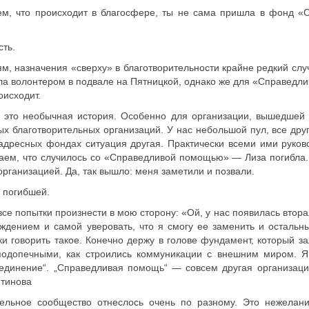
ем, что происходит в благосфере, ты не сама пришла в фонд «
сть.
м, назначения «сверху» в благотворительности крайне редкий слу
нала волонтером в подвале на Пятницкой, однако же для «Справед
оисходит.
это необычная история. Особенно для организации, вышедшей 
х благотворительных организаций. У нас небольшой пул, все друг
 адресных фондах ситуация другая. Практически всеми ими руков
наем, что случилось со «Справедливой помощью» — Лиза погибла.
организацией. Да, так вышло: меня заметили и позвали.
и погибшей.
се попытки произнести в мою сторону: «Ой, у нас появилась втора
ждением и самой уверовать, что я смогу ее заменить и остальны
и говорить такое. Конечно держу в голове фундамент, который з
подопечными, как строились коммуникации с внешним миром. Я
о-единение“. „Справедливая помощь“ — совсем другая организаци
нтинова
ельное сообщество отнеслось очень по разному. Это нежелан