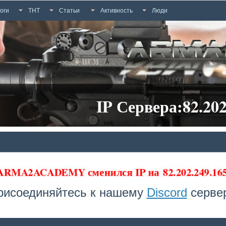
оги
ТНТ
Статьи
Активность
Люди
IP Сервера:82.202
 ARMA2ACADEMY сменился IP на
82.202.249.16
рисоединяйтесь к нашему
Discord
сервер