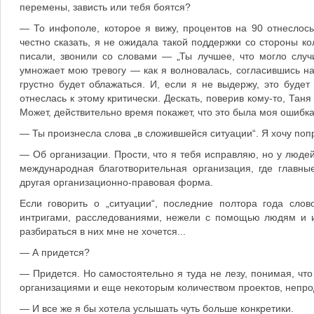
перемены, зависть или тебя боятся?
— То инфополе, которое я вижу, процентов на 90 отнеслось 
честно сказать, я не ожидала такой поддержки со стороны к
писали, звонили со словами — „Ты лучшее, что могло случ
умножает мою тревогу — как я волновалась, согласившись на
грустно будет облажаться. И, если я не выдержу, это буде
отнеслась к этому критически. Дескать, поверив кому-то, Тан
Может, действительно время покажет, что это была моя ошибка.
— Ты произнесла слова „в сложившейся ситуации“. Я хочу попр
— Об организации. Прости, что я тебя исправляю, но у люде
международная благотворительная организация, где главн
другая организационно-правовая форма.
Если говорить о „ситуации“, последние полтора года сло
интригами, расследованиями, нежели с помощью людям и их
разбираться в них мне не хочется...
— А придется?
— Придется. Но самостоятельно я туда не лезу, понимая, что
организациями и еще некоторым количеством проектов, непрод
— И все же я бы хотела услышать чуть больше конкретики.