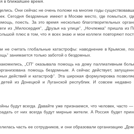
ься в ближайшее время.
 делись. Они сейчас не очень положи на многие годы существовавш
к. Сегодня бездомные имеют в Москве место, где помыться, где
мощь, поесть. За это время несколько благотворительных орган
ги из „Милосердия“, „Друзья на улице“, „Ночлежка“ пришла из П
ольшой плюс в том, что я всех знаю и мои коллеги повторяют пост
ли не считать глобальные катастрофы: наводнение в Крымске, по
ощь“ занимается только заботой о бездомных.
ознакомились, „СП“ оказывала помощь на дому паллиативным бол
рганизована помощь бездомным. А сейчас действует, запущенн
ных действий и катастроф“. Эта широкая формулировка позволяе
 детей из Донецкой и Луганской республик. И совсем недавно
йны будут всегда. Давайте уже признаемся, что человек, часто —
адать от них всегда будут мирные жители. А Россия будет прихо
лилась часть ее сотрудников, и они образовали организацию „Дом