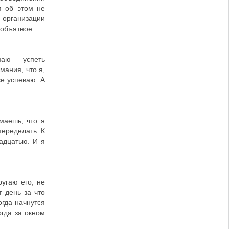
я об этом не
 организации
еобъятное.
маю — успеть
мания, что я,
се успеваю. А
маешь, что я
переделать. К
адцатью. И я
угаю его, не
 день за что
огда начнутся
огда за окном