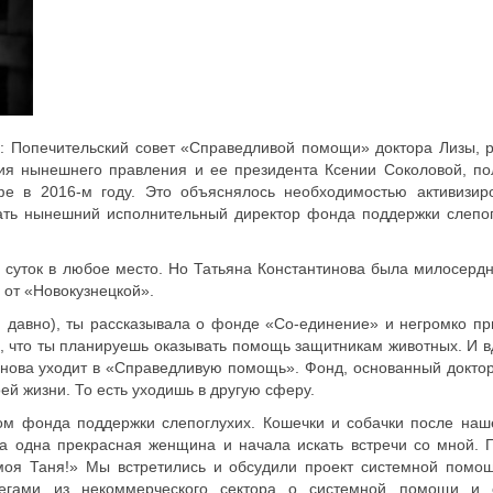
ть: Попечительский совет «Справедливой помощи» доктора Лизы, 
ия нынешнего правления и ее президента Ксении Соколовой, по
фе в 2016-м году. Это объяснялось необходимостью активизиро
ать нынешний исполнительный директор фонда поддержки слепо
и суток в любое место. Но Татьяна Константинова была милосерд
 от «Новокузнецкой».
 и давно), ты рассказывала о фонде «Со-единение» и негромко пр
, что ты планируешь оказывать помощь защитникам животных. И вд
инова уходит в «Справедливую помощь». Фонд, основанный доктор
ей жизни. То есть уходишь в другую сферу.
ом фонда поддержки слепоглухих. Кошечки и собачки после наш
а одна прекрасная женщина и начала искать встречи со мной. 
ж моя Таня!» Мы встретились и обсудили проект системной помо
гами из некоммерческого сектора о системной помощи и 