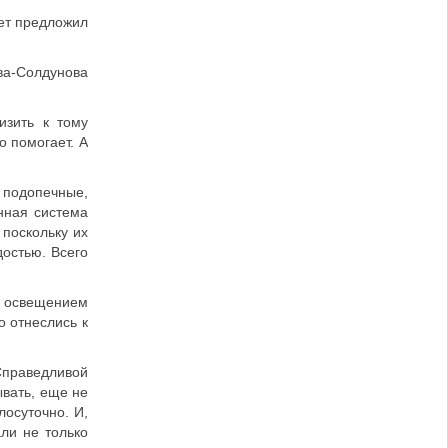
ет предложил
ва-Солдунова
изить к тому
о помогает. А
 подопечные,
нная система
 поскольку их
достью. Всего
м освещением
о отнеслись к
Справедливой
вать, еще не
лосуточно. И,
ли не только