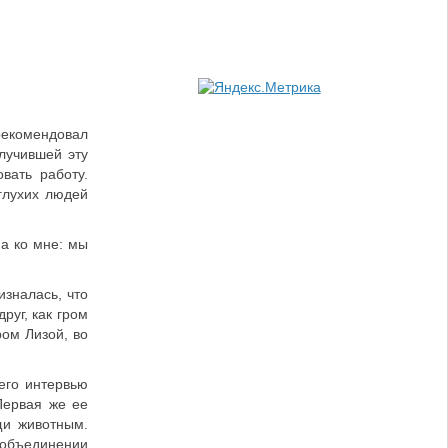
рекомендовал
лучившей эту
вать работу.
глухих людей
на ко мне: мы
изналась, что
руг, как гром
ом Лизой, во
его интервью
Первая же ее
щи животным.
объединении