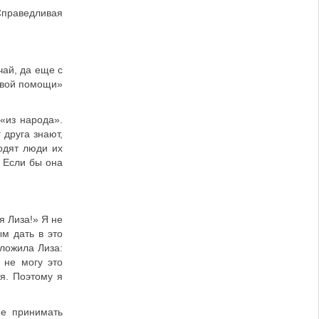
Справедливая
чай, да еще с
ливой помощи»
«из народа».
 друга знают,
одят люди их
 Если бы она
я Лиза!» Я не
м дать в это
аложила Лиза:
 не могу это
я. Поэтому я
ие принимать