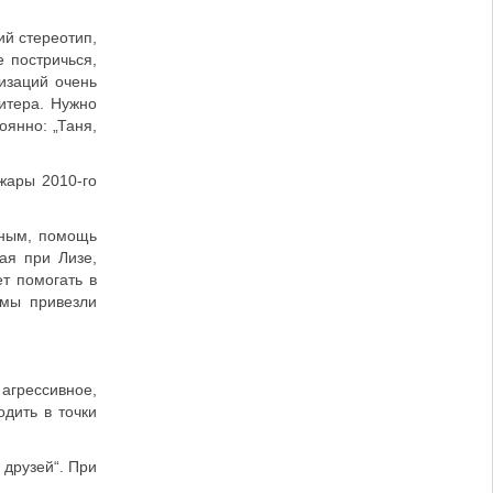
ий стереотип,
 постричься,
изаций очень
итера. Нужно
оянно: „Таня,
жары 2010-го
ьным, помощь
ая при Лизе,
т помогать в
 мы привезли
 агрессивное,
дить в точки
 друзей“. При