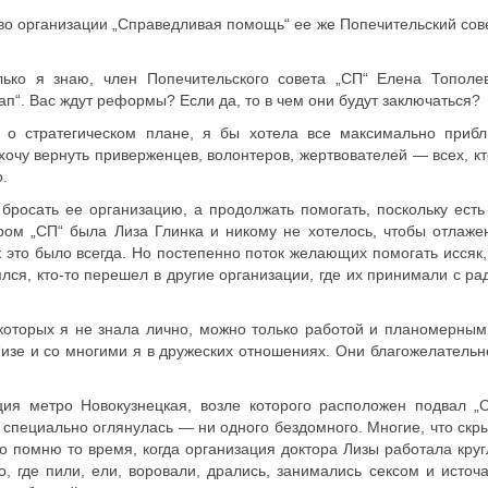
о организации „Справедливая помощь“ ее же Попечительский сов
ко я знаю, член Попечительского совета „СП“ Елена Тополе
ап“. Вас ждут реформы? Если да, то в чем они будут заключаться?
о стратегическом плане, я бы хотела все максимально прибл
хочу вернуть приверженцев, волонтеров, жертвователей — всех, кт
.
бросать ее организацию, а продолжать помогать, поскольку есть
ом „СП“ была Лиза Глинка и никому не хотелось, чтобы отлаже
 это было всегда. Но постепенно поток желающих помогать иссяк,
лся, кто-то перешел в другие организации, где их принимали с ра
 которых я не знала лично, можно только работой и планомерны
Лизе и со многими я в дружеских отношениях. Они благожелательн
ция метро Новокузнецкая, возле которого расположен подвал „
пециально оглянулась — ни одного бездомного. Многие, что скры
но помню то время, когда организация доктора Лизы работала круг
 где пили, ели, воровали, дрались, занимались сексом и источа