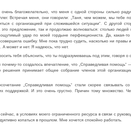
очень благожелательно, что меня с одной стороны сильно радует
оллег. Встречая меня, они говорили: „Таня, чем можем, мы тебе 
иться с организацией при сложившейся ситуации“. С другой сто
 это предложение, так и продолжаю волноваться: столько людей 
т ощутимый удар по моей гордыне перфекциониста. Да, какая-то
я совершила ошибку. Мне пока трудно судить, насколько ни правы 
 А может и нет. Я надеюсь, что нет.
осить тебя объяснить, что ты подразумеваешь под этим, говоря о
й почему-то создалось впечатление, что „Справедливая помощь“ 
ые решения принимает общее собрание членов этой организаци
восочетание „Справедливая помощь“ стали скорее связывать со
 поддержкой. И это очень грустно. Причин тому множество. Чес
 сейчас, в условиях моего ограниченного ресурса в связи с руков
уктивно копаться в прошлом. Мне хочется спокойно работать.