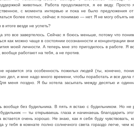
оддержкой животных. Работа продолжается, я ее веду. Просто 
нственное, с момента интервью и пока не было предложения от
аться более плотно, сейчас я понимаю — нет. Я не могу объять н
в итоге везде не успеть?
а это все завертелось. Сейчас я боюсь меньше, потому что пони
ься как можно чаще в состоянии осознанности и концентрации вни
ития моей личности. А теперь мне это пригодилось в работе. Я в
вообще работают на тебя, а не против.
мне нравится эта особенность пожилых людей (ты, конечно, пони
их дел, и мне надо много времени, чтобы поработать и все дела 
Для меня поздно. Я бы хотела засыпать между десятью и одинн
 вообще без будильника. В пять я встаю с будильником. Но не р
 будильник — ты открываешь глаза и начинаешь благодарить этот
а встается очень хорошо. Не знаю, как я себя буду чувствовать, к
да у тебя в комнате полно солнечного света гораздо легче, чем к