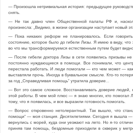
— Произошла нетривиальная история: предыдущее руководств
снять.
— Не так давно член Общественной палаты РФ и, насколь
произнесла: „Видимо, в жизни организации наступает новый эт
— Пока никаких реформ не планировалось. Если говорить 
состоянию, которое было до гибели Лизы. Я имею в виду, что 
во что мы трансформируемся естественным путем будет видно
— После гибели доктора Лизы в сети появились призывы не 
постоянно нуждающиеся в помощи. Все понимали, что центр
перестала работать. И люди помогали — кто чем может — как
выставляли прочь. Иногда в буквальном смысле. Кто-то потеря
за год „Справедливая помощь“ утратила доверие...
— Вот это самое сложное. Восстанавливать доверие людей,
этой работы. В чем мой плюс — я знаю многих, кто помогал 
тому, что я появилась, и все выразили готовность помогать.
— Вопрос откровенно нетолерантный. Так вышло, что стан
помощи“ — моя станция. Десятилетиями. Сегодня я вышла — с
вернулись с морей, куда они уезжают на лето. Но я-то отлич
приняв там помощь, бездомные приходили в скверик у метро,