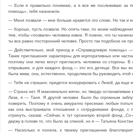
— Если я правильно понимаю, а я все же послеживаю за т
помощь», тебя назначили.
— Меня позвали — мне больше нравится это слово. Но так и е
— Хорошо, пусть позвали. Но опять-таки, по моим наблюдения
тем, чтобы «позвали» человека извне. Я помню, что ты начи
ты все равно посторонний человек. Просто так подобное не пр
— Действительно, мой приход в «Справедливую помощь» — 
Такие приглашения характерны для корпоративных или частны
поэтому они легко могут пригласить человека со стороны. В
открывшие, и для каждого фонд — это его детище. Все мы з
была жива, она, естественно, продолжала бы руководить этой 
— Тебе не страшно: придется конкурировать с Лизой, да еще 
— Страха нет. Я максимально мягко, но твердо останавливаю в
Лиза, я — Таня. Я другой человек. Было бы огромным заблу
поверить. Поэтому я очень аккуратно пресекаю любые попытк
как она выстраивала отношения с сотрудниками фонда, с 
отринуть, сказав: «Сейчас я тут организую второй фонд „С
держу в голове то, что было за спиной, но я — Татьяна Конста
— Насколько я поняла, к твоему приглашению благотворит