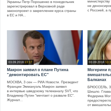
министерству
Украины Петр Порошенко в понедельник
не денонсиров
зарегистрировал в Верховной раде
с Россией, а п
законопроект о закреплении курса страны
в ЕС и НА...
—
—
03.09.2018
13:37
03.09.2018
13:
Макрон заявил о плане Путина
Могерини п
"демонтировать ЕС"
вмешательс
Балканах
МОСКВА, 3 сен — РИА Новости. Президент
Франции Эммануэль Макрон заявил
БРЮССЕЛЬ, 3 
в интервью шведскому телеканалу SVT, что
Шишло. Глава
Владимир Путин "мечтает о развале ЕС".
Федерика Мог
Журнал...
предостерегла
от вмешательст
—