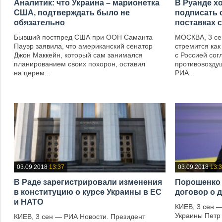
Аналитик: что Украина – марионетка
В Руанде хо
США, подтверждать было не
подписать 
обязательно
поставках 
Бывший постпред США при ООН Саманта
МОСКВА, 3 се
Пауэр заявила, что американский сенатор
стремится как
Джон Маккейн, который сам занимался
с Россией сог
планированием своих похорон, оставил
противовозду
на церем...
РИА...
—
—
03.09.2018
13:37
03.09.2018
13:
В Раде зарегистрировали изменения
Порошенко 
в конституцию о курсе Украины в ЕС
договор о 
и НАТО
КИЕВ, 3 сен 
Украины Петр
КИЕВ, 3 сен — РИА Новости. Президент