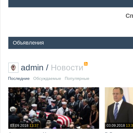
ᅠ ᅠ
Сп
Объявления
admin
/
Новости
Последние
Обсуждаемые
Популярные
03.09.2018
13:37
03.09.2018
13: