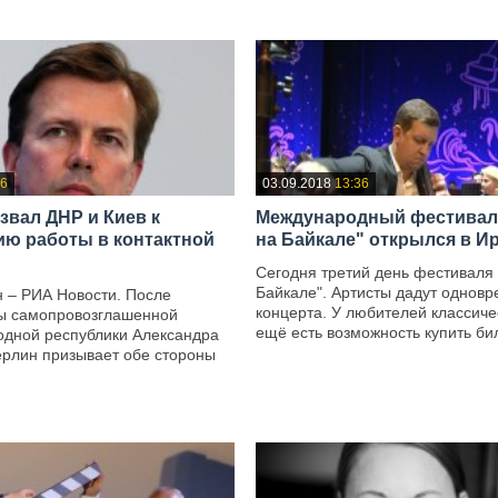
36
03.09.2018
13:36
звал ДНР и Киев к
Международный фестивал
ю работы в контактной
на Байкале" открылся в И
Сегодня третий день фестиваля 
Байкале". Артисты дадут однов
н – РИА Новости. После
концерта. У любителей классиче
вы самопровозглашенной
ещё есть возможность купить бил
одной республики Александра
ерлин призывает обе стороны
—