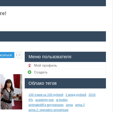
те!
исаться
0
Меню пользователя
Мой профиль
Создать
Облако тегов
100 очков за 100 рублей
2 млрд рублей
2016
9%
academy pve
ai kodex
animatediff и внутренних
arma
arma 2
arma 2: operation arrowhead