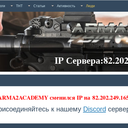
оги
ТНТ
Статьи
Активность
Люди
IP Сервера:82.202
 ARMA2ACADEMY сменился IP на
82.202.249.16
рисоединяйтесь к нашему
Discord
сервер