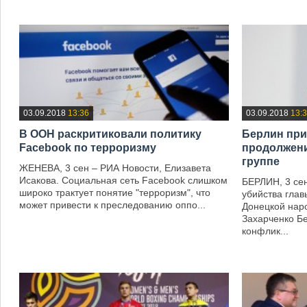
—
03.09.2018
13:36
03.09.2018
13:
В ООН раскритиковали политику
Берлин при
Facebook по терроризму
продолжени
группе
ЖЕНЕВА, 3 сен – РИА Новости, Елизавета
Исакова. Социальная сеть Facebook слишком
БЕРЛИН, 3 се
широко трактует понятие "терроризм", что
убийства гла
может привести к преследованию оппо...
Донецкой нар
Захарченко Б
—
конфлик...
—