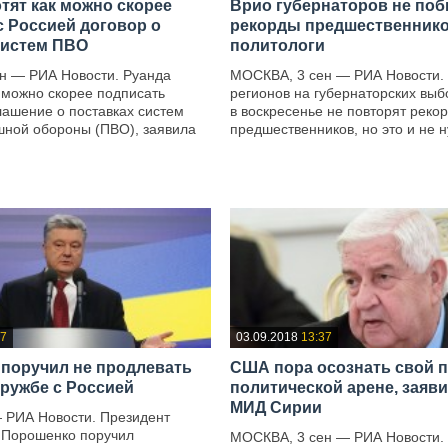
тят как можно скорее
Врио губернаторов не по
с Россией договор о
рекорды предшественнико
систем ПВО
политологи
н — РИА Новости. Руанда
МОСКВА, 3 сен — РИА Новости. 
 можно скорее подписать
регионов на губернаторских выб
лашение о поставках систем
в воскресенье не повторят реко
шной обороны (ПВО), заявила
предшественников, но это и не ну
—
37
03.09.2018
13:37
поручил не продлевать
США пора осознать свой п
дружбе с Россией
политической арене, заяви
МИД Сирии
— РИА Новости. Президент
 Порошенко поручил
МОСКВА, 3 сен — РИА Новости.