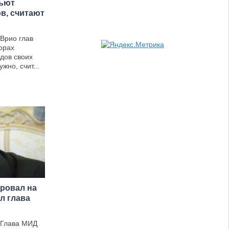
бьют
в, считают
Врио глав
орах
рдов своих
жно, счит...
ровал на
л глава
 Глава МИД