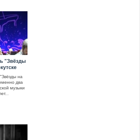
ь "Звёзды
ркутске
"Звёзды на
ременно два
ской музыки
ет...