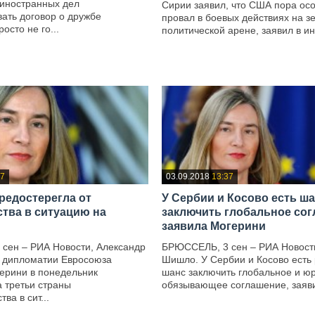
 иностранных дел
Сирии заявил, что США пора осо
ать договор о дружбе
провал в боевых действиях на з
росто не го...
политической арене, заявил в ин
—
37
03.09.2018
13:37
редостерегла от
У Сербии и Косово есть ш
тва в ситуацию на
заключить глобальное сог
заявила Могерини
сен – РИА Новости, Александр
БРЮССЕЛЬ, 3 сен – РИА Новост
 дипломатии Евросоюза
Шишло. У Сербии и Косово есть
ерини в понедельник
шанс заключить глобальное и ю
 третьи страны
обязывающее соглашение, заявил
ва в сит...
—