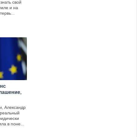
знать свой
емле и на
тервь...
анс
лашение,
и, Александр
 реальный
ридически
а в поне...