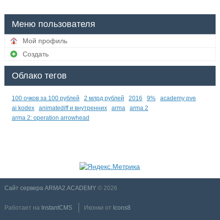
Меню пользователя
Мой профиль
Создать
Облако тегов
100 очков за 100 рублей
2 млрд рублей
2016
9%
academy pve
ai kodex
animatediff и внутренних
arma
arma 2
arma 2: operation arrowhead
Сайт сервера ARMA2.ACADEMY
© 2026
Работает на
InstantCMS
Иконки от
Icons8