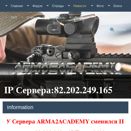
Главная
Форум
Отряды
Новости
Фото
Блоги
ТНТ
Статьи
Активность
Люди
Поиск
IP Сервера:82.202.249.165
Information
У Сервера ARMA2ACADEMY сменился IP