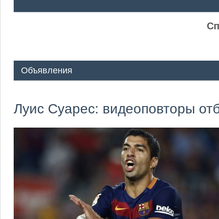
ᅠ ᅠ
Сп
Объявления
Луис Суарес: видеоповторы от