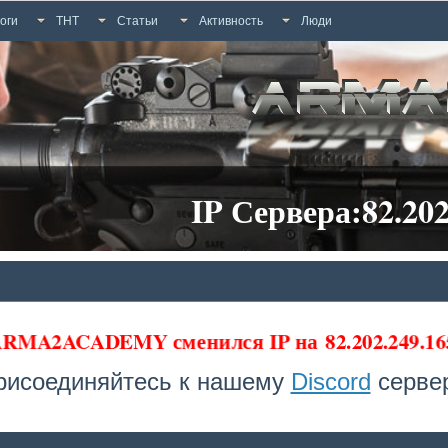
оги
ТНТ
Статьи
Активность
Люди
IP Сервера:82.202
а ARMA2ACADEMY сменился IP на
82.202.249.16
рисоединяйтесь к нашему
Discord
сервер