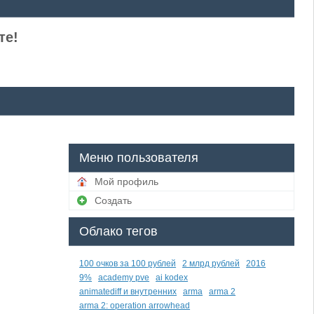
те!
Меню пользователя
Мой профиль
Создать
Облако тегов
100 очков за 100 рублей
2 млрд рублей
2016
9%
academy pve
ai kodex
animatediff и внутренних
arma
arma 2
arma 2: operation arrowhead