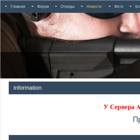
Главная
Форум
Отряды
Новости
Фото
Бл
Information
У Сервер
П