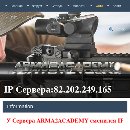
Главная
Форум
Отряды
Новости
Фото
Блоги
ТНТ
Статьи
Активность
Люди
Поиск
IP Сервера:82.202.249.165
Information
У Сервера ARMA2ACADEMY сменился IP