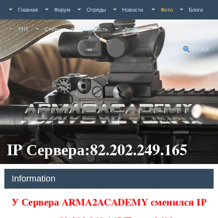
Главная
Форум
Отряды
Новости
Фото
Блоги
ТНТ
Статьи
Активность
Люди
Поиск
IP Сервера:82.202.249.165
Information
У Сервера ARMA2ACADEMY сменился IP