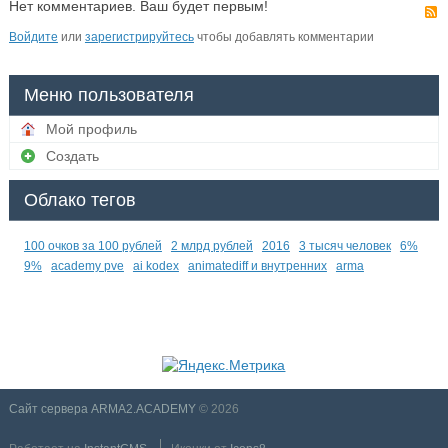
Нет комментариев. Ваш будет первым!
Войдите
или
зарегистрируйтесь
чтобы добавлять комментарии
Меню пользователя
Мой профиль
Создать
Облако тегов
100 очков за 100 рублей
2 млрд рублей
2016
3 тысяч человек
6%
9%
academy pve
ai kodex
animatediff и внутренних
arma
Сайт сервера ARMA2.ACADEMY
© 2026