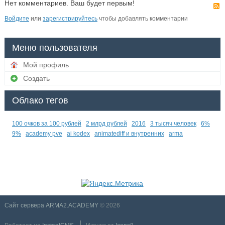
Нет комментариев. Ваш будет первым!
Войдите
или
зарегистрируйтесь
чтобы добавлять комментарии
Меню пользователя
Мой профиль
Создать
Облако тегов
100 очков за 100 рублей
2 млрд рублей
2016
3 тысяч человек
6%
9%
academy pve
ai kodex
animatediff и внутренних
arma
Сайт сервера ARMA2.ACADEMY
© 2026