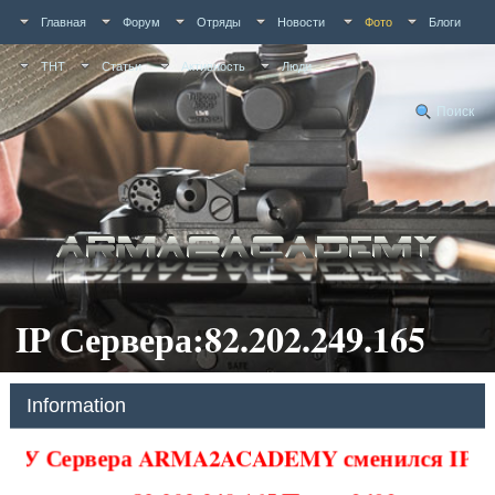
Главная
Форум
Отряды
Новости
Фото
Блоги
ТНТ
Статьи
Активность
Люди
Поиск
IP Сервера:82.202.249.165
Information
У Сервера ARMA2ACADEMY сменился IP