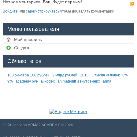
Нет комментариев. Ваш будет первым!
Войдите
или
зарегистрируйтесь
чтобы добавлять комментарии
Меню пользователя
Мой профиль
Создать
Облако тегов
100 очков за 100 рублей
2 млрд рублей
2016
3 тысяч человек
6%
9%
academy pve
ai kodex
animatediff и внутренних
arma
Сайт сервера ARMA2.ACADEMY
© 2026