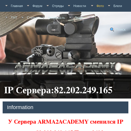
Главная
Форум
Отряды
Новости
Фото
Блоги
ТНТ
Статьи
Активность
Люди
Поиск
IP Сервера:82.202.249.165
Information
У Сервера ARMA2ACADEMY сменился IP