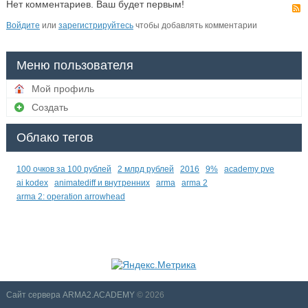
Нет комментариев. Ваш будет первым!
Войдите
или
зарегистрируйтесь
чтобы добавлять комментарии
Меню пользователя
Мой профиль
Создать
Облако тегов
100 очков за 100 рублей
2 млрд рублей
2016
9%
academy pve
ai kodex
animatediff и внутренних
arma
arma 2
arma 2: operation arrowhead
Сайт сервера ARMA2.ACADEMY
© 2026