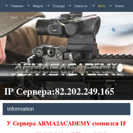
Главная
Форум
Отряды
Новости
Фото
Блоги
ТНТ
Статьи
Активность
Люди
Поиск
IP Сервера:82.202.249.165
Information
У Сервера ARMA2ACADEMY сменился IP