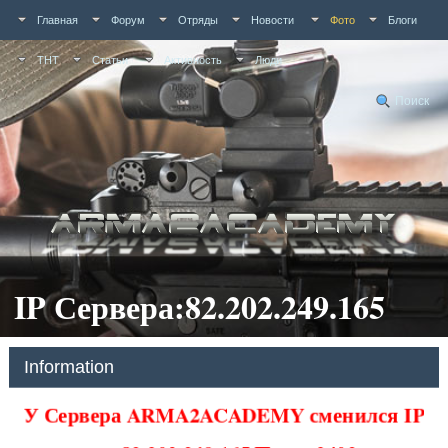
Главная
Форум
Отряды
Новости
Фото
Блоги
ТНТ
Статьи
Активность
Люди
Поиск
IP Сервера:82.202.249.165
Information
У Сервера ARMA2ACADEMY сменился IP