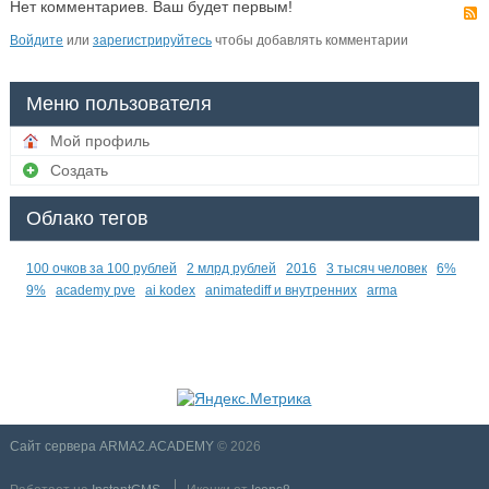
Нет комментариев. Ваш будет первым!
Войдите
или
зарегистрируйтесь
чтобы добавлять комментарии
Меню пользователя
Мой профиль
Создать
Облако тегов
100 очков за 100 рублей
2 млрд рублей
2016
3 тысяч человек
6%
9%
academy pve
ai kodex
animatediff и внутренних
arma
Сайт сервера ARMA2.ACADEMY
© 2026