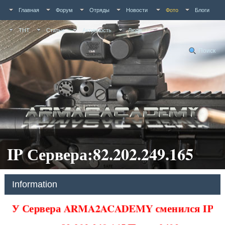
Главная
Форум
Отряды
Новости
Фото
Блоги
ТНТ
Статьи
Активность
Люди
Поиск
IP Сервера:82.202.249.165
Information
У Сервера ARMA2ACADEMY сменился IP