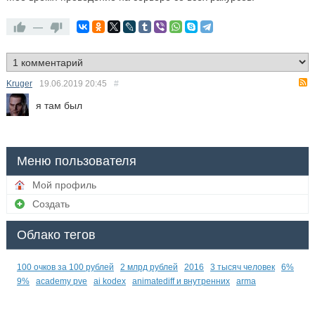
—
Kruger
19.06.2019
20:45
#
я там был
Меню пользователя
Мой профиль
Создать
Облако тегов
100 очков за 100 рублей
2 млрд рублей
2016
3 тысяч человек
6%
9%
academy pve
ai kodex
animatediff и внутренних
arma