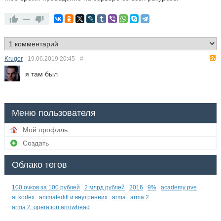
—
Kruger
19.06.2019
20:45
#
я там был
Меню пользователя
Мой профиль
Создать
Облако тегов
100 очков за 100 рублей
2 млрд рублей
2016
9%
academy pve
ai kodex
animatediff и внутренних
arma
arma 2
arma 2: operation arrowhead