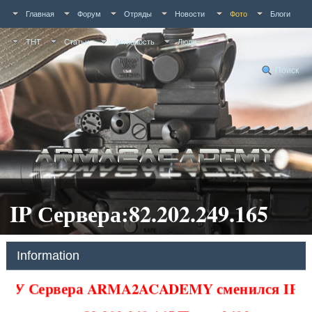
Главная
Форум
Отряды
Новости
Фото
Блоги
ТНТ
Статьи
Активность
Люди
Поиск
IP Сервера:82.202.249.165
Information
У Сервера ARMA2ACADEMY сменился IP