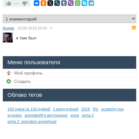
—
Kruger
19.06.2019
20:45
#
я там был
Меню пользователя
Мой профиль
Создать
Облако тегов
100 очков за 100 рублей
2 млрд рублей
2016
9%
academy pve
ai kodex
animatediff и внутренних
arma
arma 2
arma 2: operation arrowhead