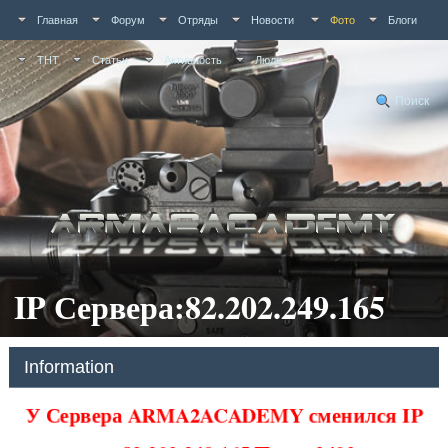
Главная
Форум
Отряды
Новости
Фото
Блоги
ТНТ
Статьи
Активность
Люди
Поиск
IP Сервера:82.202.249.165
Information
У Сервера ARMA2ACADEMY сменился IP