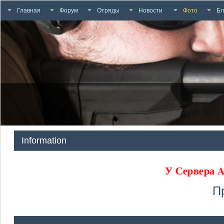
Главная
Форум
Отряды
Новости
Фото
Бл
Information
У Сервера
П