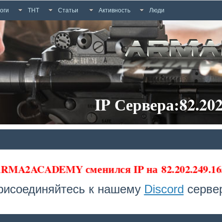
оги
ТНТ
Статьи
Активность
Люди
IP Сервера:82.202
 ARMA2ACADEMY сменился IP на
82.202.249.16
рисоединяйтесь к нашему
Discord
сервер