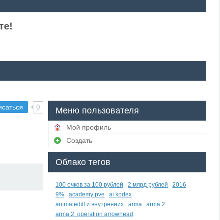
те!
исаться
0
Меню пользователя
Мой профиль
Создать
Облако тегов
100 очков за 100 рублей
2 млрд рублей
2016
9%
academy pve
ai kodex
animatediff и внутренних
arma
arma 2
arma 2: operation arrowhead