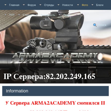
Главная
Форум
Отряды
Новости
Фото
Блоги
ТНТ
Статьи
Активность
Люди
Поиск
IP Сервера:82.202.249.165
Information
У Сервера ARMA2ACADEMY сменился IP