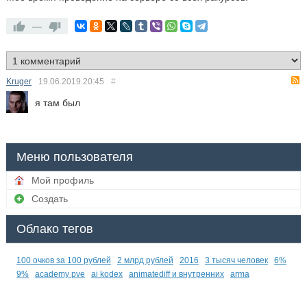
—
Kruger
19.06.2019
20:45
#
я там был
Меню пользователя
Мой профиль
Создать
Облако тегов
100 очков за 100 рублей
2 млрд рублей
2016
3 тысяч человек
6%
9%
academy pve
ai kodex
animatediff и внутренних
arma