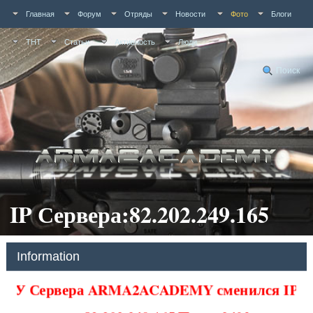
Главная
Форум
Отряды
Новости
Фото
Блоги
ТНТ
Статьи
Активность
Люди
Поиск
IP Сервера:82.202.249.165
Information
У Сервера ARMA2ACADEMY сменился IP