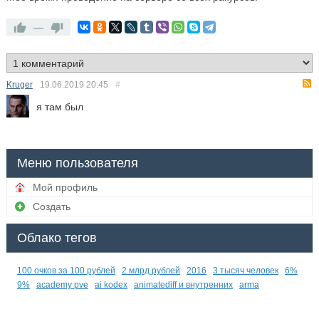
—
Kruger
19.06.2019
20:45
#
я там был
Меню пользователя
Мой профиль
Создать
Облако тегов
100 очков за 100 рублей
2 млрд рублей
2016
3 тысяч человек
6%
9%
academy pve
ai kodex
animatediff и внутренних
arma