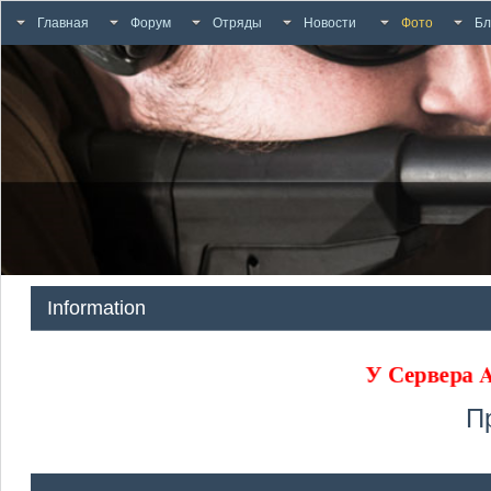
Главная
Форум
Отряды
Новости
Фото
Бл
Information
У Сервера
П