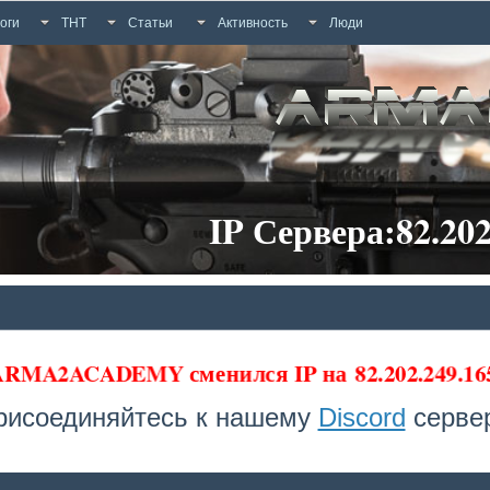
оги
ТНТ
Статьи
Активность
Люди
IP Сервера:82.202
 ARMA2ACADEMY сменился IP на
82.202.249.1
рисоединяйтесь к нашему
Discord
сервер