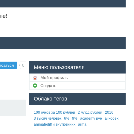
те!
исаться
0
Меню пользователя
Мой профиль
Создать
Облако тегов
100 очков за 100 рублей
2 млрд рублей
2016
3 тысяч человек
6%
9%
academy pve
ai kodex
animatediff и внутренних
arma