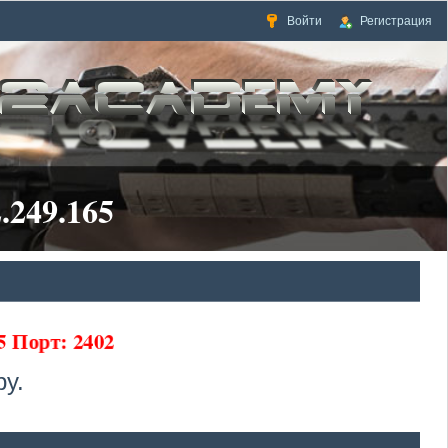
Войти
Регистрация
.249.165
65 Порт: 2402
у.