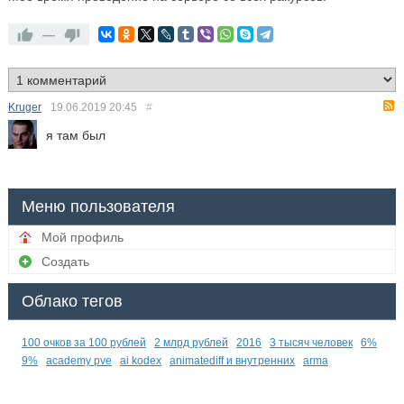
—
Kruger
19.06.2019
20:45
#
я там был
Меню пользователя
Мой профиль
Создать
Облако тегов
100 очков за 100 рублей
2 млрд рублей
2016
3 тысяч человек
6%
9%
academy pve
ai kodex
animatediff и внутренних
arma