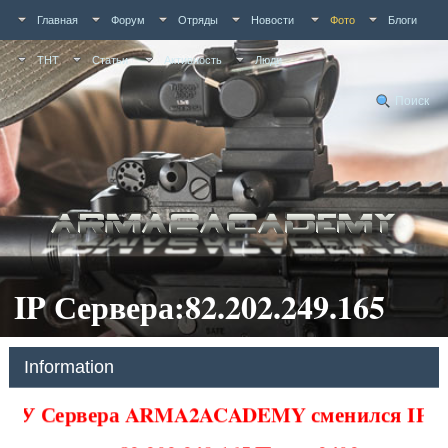
Главная
Форум
Отряды
Новости
Фото
Блоги
ТНТ
Статьи
Активность
Люди
Поиск
IP Сервера:82.202.249.165
Information
У Сервера ARMA2ACADEMY сменился IP