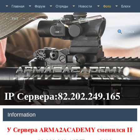
Главная
Форум
Отряды
Новости
Фото
Блоги
ТНТ
Статьи
Активность
Люди
Поиск
IP Сервера:82.202.249.165
Information
У Сервера ARMA2ACADEMY сменился IP