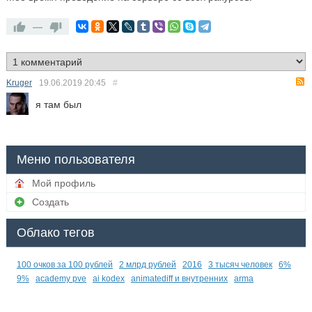
—
Kruger
19.06.2019
20:45
#
я там был
Меню пользователя
Мой профиль
Создать
Облако тегов
100 очков за 100 рублей
2 млрд рублей
2016
3 тысяч человек
6%
9%
academy pve
ai kodex
animatediff и внутренних
arma