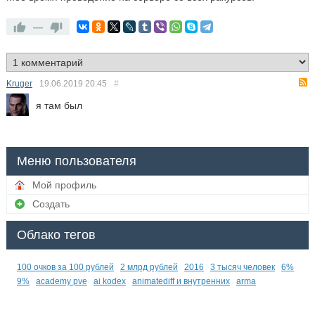
—
Kruger
19.06.2019
20:45
#
я там был
Меню пользователя
Мой профиль
Создать
Облако тегов
100 очков за 100 рублей
2 млрд рублей
2016
3 тысяч человек
6%
9%
academy pve
ai kodex
animatediff и внутренних
arma