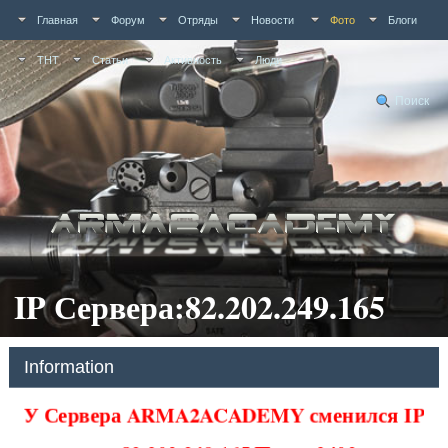
Главная
Форум
Отряды
Новости
Фото
Блоги
ТНТ
Статьи
Активность
Люди
Поиск
IP Сервера:82.202.249.165
Information
У Сервера ARMA2ACADEMY сменился IP