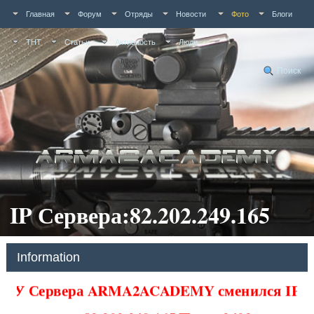
Главная
Форум
Отряды
Новости
Фото
Блоги
ТНТ
Статьи
Активность
Люди
Поиск
IP Сервера:82.202.249.165
Information
У Сервера ARMA2ACADEMY сменился IP