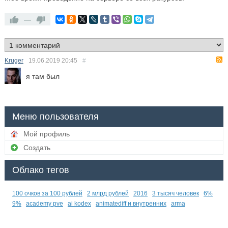
—
Kruger
19.06.2019
20:45
#
я там был
Меню пользователя
Мой профиль
Создать
Облако тегов
100 очков за 100 рублей
2 млрд рублей
2016
3 тысяч человек
6%
9%
academy pve
ai kodex
animatediff и внутренних
arma