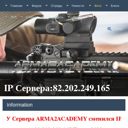
Главная
Форум
Отряды
Новости
Фото
Блоги
ТНТ
Статьи
Активность
Люди
Поиск
IP Сервера:82.202.249.165
Information
У Сервера ARMA2ACADEMY сменился IP