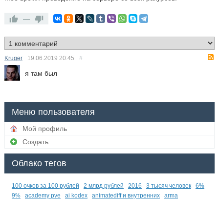
—
Kruger
19.06.2019
20:45
#
я там был
Меню пользователя
Мой профиль
Создать
Облако тегов
100 очков за 100 рублей
2 млрд рублей
2016
3 тысяч человек
6%
9%
academy pve
ai kodex
animatediff и внутренних
arma