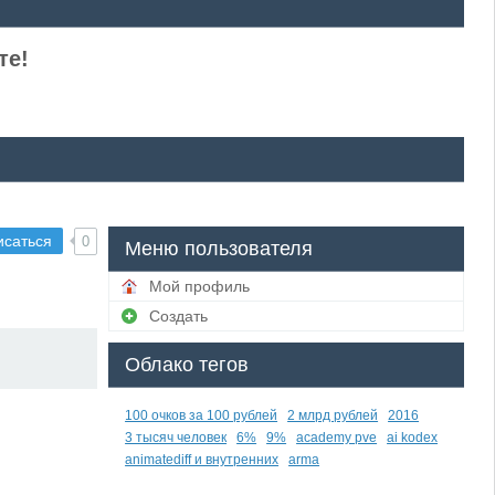
те!
исаться
0
Меню пользователя
Мой профиль
Создать
Облако тегов
100 очков за 100 рублей
2 млрд рублей
2016
3 тысяч человек
6%
9%
academy pve
ai kodex
animatediff и внутренних
arma