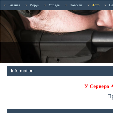
Главная
Форум
Отряды
Новости
Фото
Бл
Information
У Сервера
П