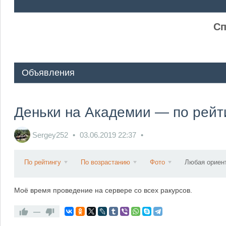
ᅠ ᅠ
Сп
Объявления
Деньки на Академии — по рейти
Sergey252
03.06.2019
22:37
По рейтингу
По возрастанию
Фото
Любая ориен
Моё время проведение на сервере со всех ракурсов.
—