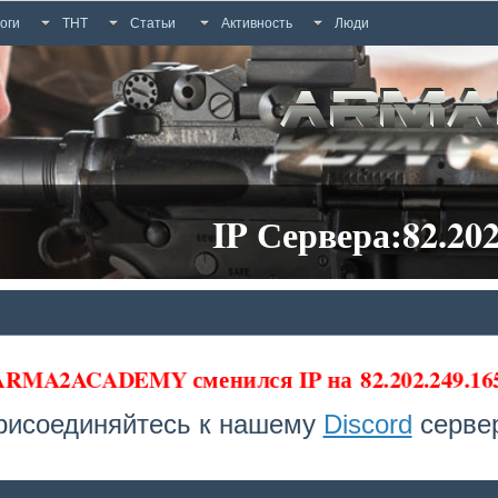
оги
ТНТ
Статьи
Активность
Люди
IP Сервера:82.202
 ARMA2ACADEMY сменился IP на
82.202.249.1
рисоединяйтесь к нашему
Discord
сервер