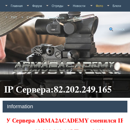
Главная
Форум
Отряды
Новости
Фото
Блоги
ТНТ
Статьи
Активность
Люди
Поиск
IP Сервера:82.202.249.165
Information
У Сервера ARMA2ACADEMY сменился IP