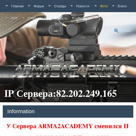
Главная
Форум
Отряды
Новости
Фото
Блоги
ТНТ
Статьи
Активность
Люди
Поиск
IP Сервера:82.202.249.165
Information
У Сервера ARMA2ACADEMY сменился IP