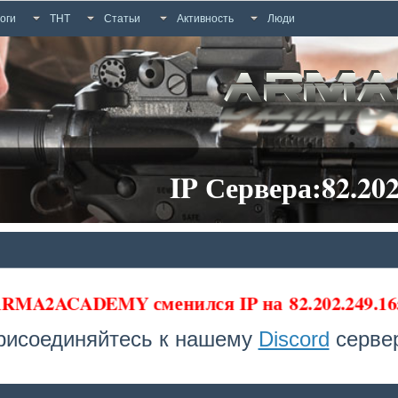
оги
ТНТ
Статьи
Активность
Люди
IP Сервера:82.202
а ARMA2ACADEMY сменился IP на
82.202.249.16
рисоединяйтесь к нашему
Discord
сервер