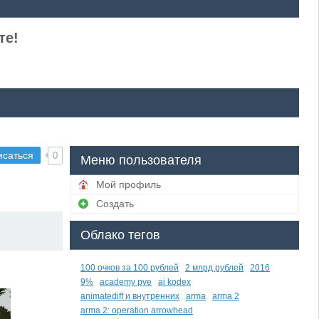
те!
исаться
0
Меню пользователя
Мой профиль
Создать
Облако тегов
100 очков за 100 рублей
2 млрд рублей
2016
9%
academy pve
ai kodex
animatediff и внутренних
arma
arma 2
arma 2: operation arrowhead