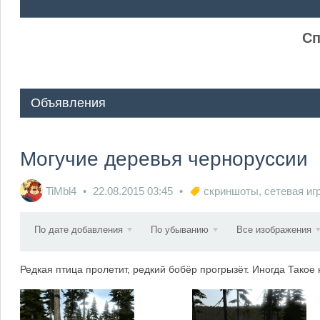
ᅠ ᅠ
Сп
Объявления
Могучие деревья черноруссии
TiMbl4
22.08.2015
03:45
скриншоты
,
сетевая иг
По дате добавления
По убыванию
Все изображения
Редкая птица пролетит, редкий бобёр прогрызёт. Иногда Такое