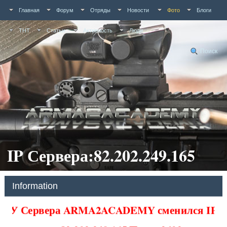
Главная
Форум
Отряды
Новости
Фото
Блоги
ТНТ
Статьи
Активность
Люди
Поиск
IP Сервера:82.202.249.165
Information
У Сервера ARMA2ACADEMY сменился IP