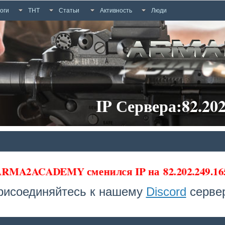
оги
ТНТ
Статьи
Активность
Люди
IP Сервера:82.202
 ARMA2ACADEMY сменился IP на
82.202.249.16
рисоединяйтесь к нашему
Discord
сервер