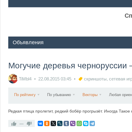
ᅠ ᅠ
Сп
Объявления
Могучие деревья черноруссии —
TiMbl4
22.08.2015
03:45
скриншоты
,
сетевая иг
По рейтингу
По убыванию
Векторы
Любая ориен
Редкая птица пролетит, редкий бобёр прогрызёт. Иногда Такое
—