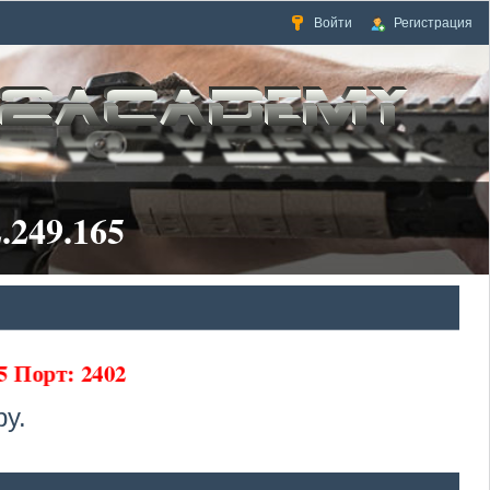
Войти
Регистрация
.249.165
5 Порт: 2402
у.