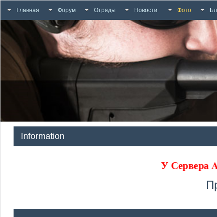
Главная
Форум
Отряды
Новости
Фото
Бл
Information
У Сервера
П