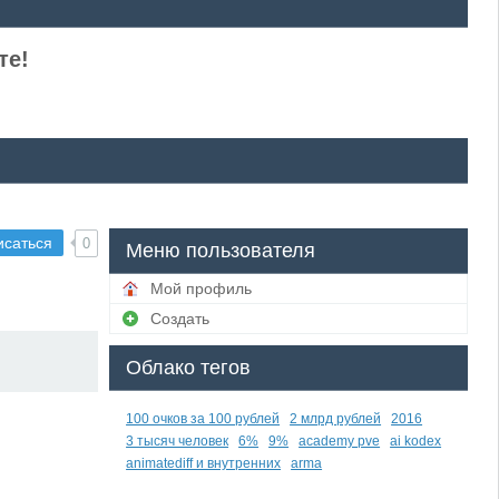
те!
исаться
0
Меню пользователя
Мой профиль
Создать
Облако тегов
100 очков за 100 рублей
2 млрд рублей
2016
3 тысяч человек
6%
9%
academy pve
ai kodex
animatediff и внутренних
arma