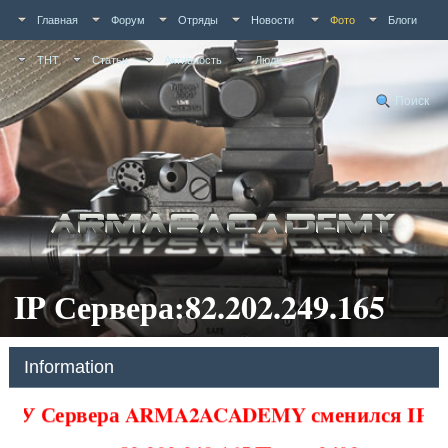
Главная
Форум
Отряды
Новости
Фото
Блоги
ТНТ
Статьи
Активность
Люди
Поиск
IP Сервера:82.202.249.165
Information
У Сервера ARMA2ACADEMY сменился IP